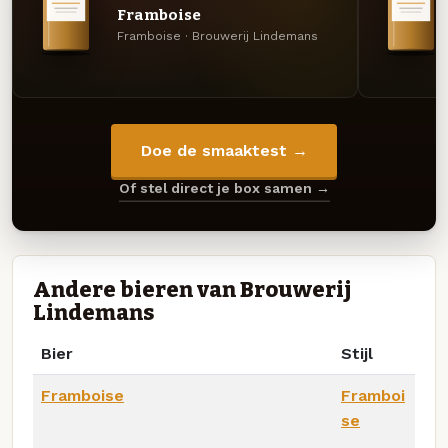
Framboise
Framboise · Brouwerij Lindemans
Doe de smaaktest →
Of stel direct je box samen →
Andere bieren van Brouwerij
Lindemans
Bier
Stijl
Framboise
Framboi
se