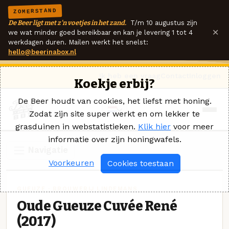
ZOMERSTAND
De Beer ligt met z'n voetjes in het zand.
T/m 10 augustus zijn
×
we wat minder goed bereikbaar en kan je levering 1 tot 4
werkdagen duren. Mailen werkt het snelst:
hello@beerinabox.nl
Ik heb een vraag
Contact
Inloggen
Koekje erbij?
De Beer houdt van cookies, het liefst met honing.
Zodat zijn site super werkt en om lekker te
grasduinen in webstatistieken.
Klik hier
voor meer
informatie over zijn honingwafels.
Navigatie
Voorkeuren
Cookies toestaan
GUEUZE · BROUWERIJ LINDEMANS
Oude Gueuze Cuvée René
(2017)