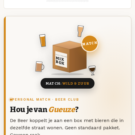
MATCH
DEZE MAAND
MIX
BOX
8 BIEREN
MATCH:
WILD & ZUUR
PERSONAL MATCH · BEER CLUB
Hou je van
Gueuze
?
De Beer koppelt je aan een box met bieren die in
dezelfde straat wonen. Geen standaard pakket.
Gewoon raak.