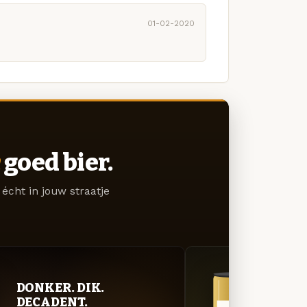
01-02-2020
goed bier.
écht in jouw straatje
DONKER. DIK.
GOU
DECADENT.