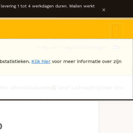
levering 1 tot 4 werkdagen duren. Mailen werkt
×
Ik heb een vraag
Contact
Inloggen
bstatistieken.
Klik hier
voor meer informatie over zijn
Bier adventskalender
Geef cadeau
Shop
Over Ons
o