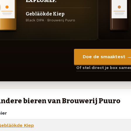
EXPLOSIEF.
Gebläökde Kiep
Black DIPA · Brouwerij Puuro
Doe de smaaktest 
Of stel direct je box sam
ndere bieren van Brouwerij Puuro
ier
Gebläökde Kiep