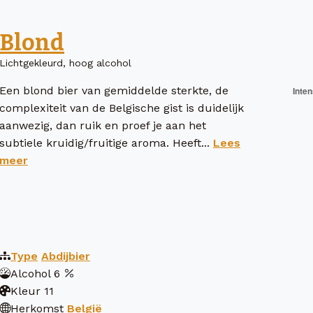
Blond
Lichtgekleurd, hoog alcohol
Een blond bier van gemiddelde sterkte, de
complexiteit van de Belgische gist is duidelijk
aanwezig, dan ruik en proef je aan het
subtiele kruidig/fruitige aroma. Heeft...
Lees
meer
Type
Abdijbier
Alcohol
6
Kleur
11
Herkomst
België