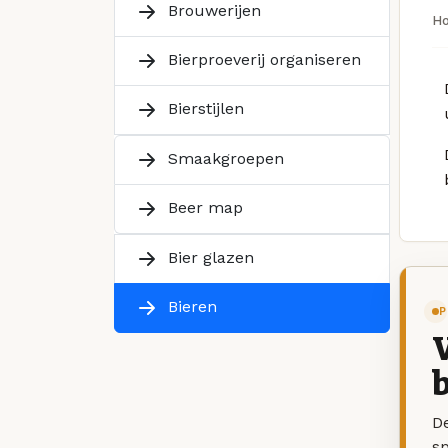
Brouwerijen
H
Bierproeverij organiseren
Bierstijlen
Smaakgroepen
Beer map
Bier glazen
Bieren
P
V
b
De
sp