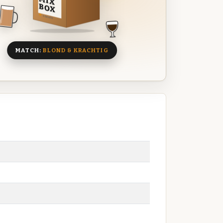
MIX
BOX
8 BIEREN
MATCH:
BLOND & KRACHTIG