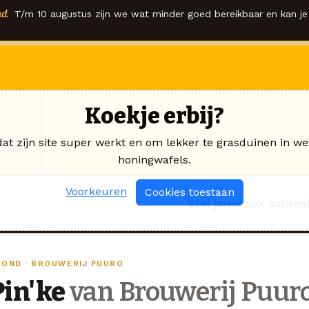
d.
T/m 10 augustus zijn we wat minder goed bereikbaar en kan je 
Koekje erbij?
dat zijn site super werkt en om lekker te grasduinen in we
honingwafels.
Voorkeuren
Cookies toestaan
Stel jouw box samen
LOND · BROUWERIJ PUURO
Pin'ke
van Brouwerij Puur