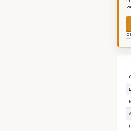
w
O
B