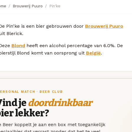
ome
Brouwerij Puuro
Pin'ke
De Pin'ke is een bier gebrouwen door
Brouwerij Puuro
uit Blerick.
Deze
Blond
heeft een alcohol percentage van 6.0%. De
bierstijl Blond komt van oorsprong uit
België
.
ERSONAL MATCH · BEER CLUB
ind je
doordrinkbaar
ier lekker?
 Beer koppelt je aan een box met toegankelijk
eciaalbier dat verrast zonder dat het te veel