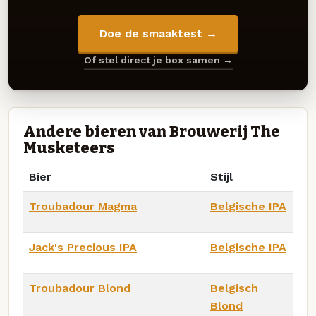
Doe de smaaktest →
Of stel direct je box samen →
Andere bieren van Brouwerij The
Musketeers
Bier
Stijl
Troubadour Magma
Belgische IPA
Jack's Precious IPA
Belgische IPA
Troubadour Blond
Belgisch
Blond