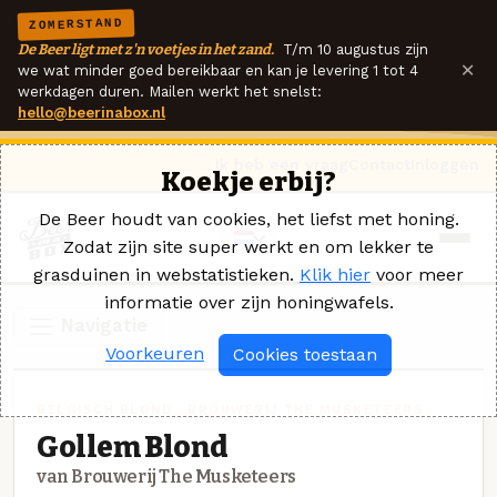
ZOMERSTAND
De Beer ligt met z'n voetjes in het zand.
T/m 10 augustus zijn
×
we wat minder goed bereikbaar en kan je levering 1 tot 4
werkdagen duren. Mailen werkt het snelst:
hello@beerinabox.nl
Ik heb een vraag
Contact
Inloggen
Koekje erbij?
De Beer houdt van cookies, het liefst met honing.
Zodat zijn site super werkt en om lekker te
grasduinen in webstatistieken.
Klik hier
voor meer
informatie over zijn honingwafels.
Navigatie
Voorkeuren
Cookies toestaan
BELGISCH BLOND · BROUWERIJ THE MUSKETEERS
Gollem Blond
van Brouwerij The Musketeers