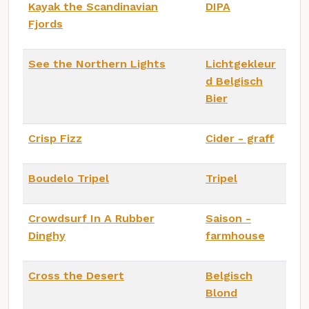
Kayak the Scandinavian
DIPA
Fjords
See the Northern Lights
Lichtgekleur
d Belgisch
Bier
Crisp Fizz
Cider - graff
Boudelo Tripel
Tripel
Crowdsurf In A Rubber
Saison -
Dinghy
farmhouse
Cross the Desert
Belgisch
Blond