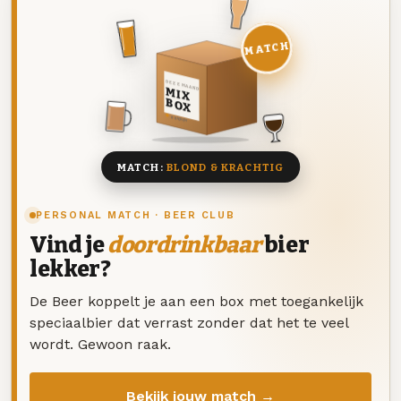
MATCH
DEZE MAAND
MIX
BOX
8 BIEREN
MATCH:
BLOND & KRACHTIG
PERSONAL MATCH · BEER CLUB
Vind je
doordrinkbaar
bier
lekker?
De Beer koppelt je aan een box met toegankelijk
speciaalbier dat verrast zonder dat het te veel
wordt. Gewoon raak.
Bekijk jouw match →