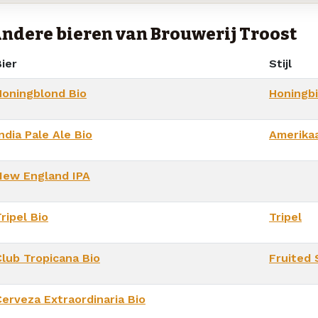
ndere bieren van Brouwerij Troost
ier
Stijl
Honingblond Bio
Honingbi
ndia Pale Ale Bio
Amerika
New England IPA
ripel Bio
Tripel
Club Tropicana Bio
Fruited 
Cerveza Extraordinaria Bio