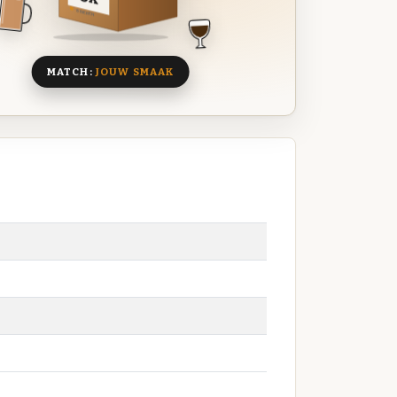
8 BIEREN
MATCH:
JOUW SMAAK