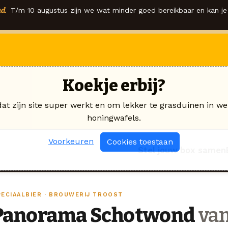
d.
T/m 10 augustus zijn we wat minder goed bereikbaar en kan je 
Koekje erbij?
dat zijn site super werkt en om lekker te grasduinen in we
honingwafels.
Voorkeuren
Cookies toestaan
Stel jouw box samen
PECIAALBIER · BROUWERIJ TROOST
Panorama Schotwond
van