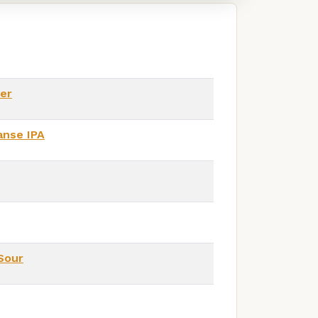
er
anse IPA
Sour