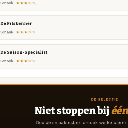
Smaak:
★★★☆☆
De Pilskenner
Smaak:
★★★☆☆
De Saison-Specialist
Smaak:
★★★☆☆
DE SELECTIE
Niet stoppen bij
één
Doe de smaaktest en ontdek welke bieren 