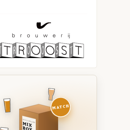
MATCH
DEZE MAAND
MIX
BOX