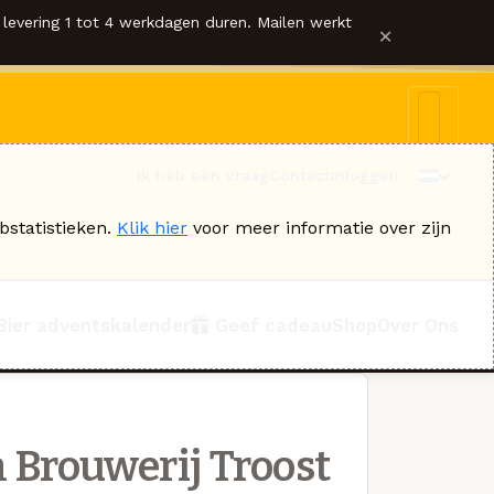
levering 1 tot 4 werkdagen duren. Mailen werkt
×
Ik heb een vraag
Contact
Inloggen
bstatistieken.
Klik hier
voor meer informatie over zijn
Bier adventskalender
Geef cadeau
Shop
Over Ons
 Brouwerij Troost