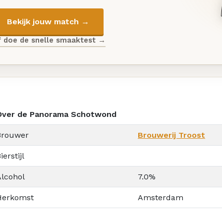
Bekijk jouw match →
f doe de snelle smaaktest →
Over de Panorama Schotwond
Brouwer
Brouwerij Troost
ierstijl
Alcohol
7.0%
Herkomst
Amsterdam