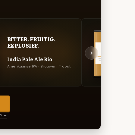
BITTER. FRUITIG.
VER
EXPLOSIEF.
UIT
India Pale Ale Bio
New 
Amerikaanse IPA · Brouwerij Troost
Specia
→
en →