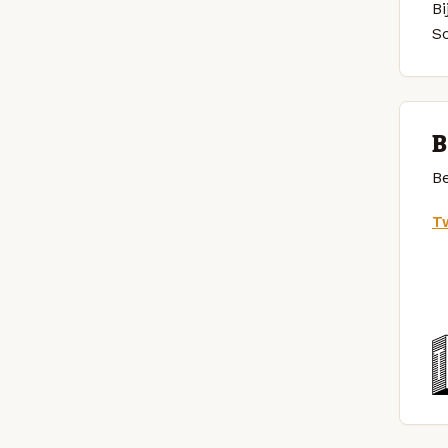
Bi
S
B
Be
Tw