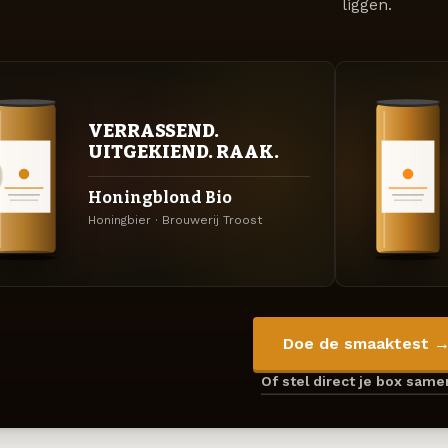
liggen.
VERRASSEND.
UITGEKIEND. RAAK.
Honingblond Bio
Honingbier · Brouwerij Troost
Doe de smaaktest 
Of stel direct je box sam