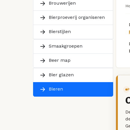
Brouwerijen
H
Bierproeverij organiseren
Bierstijlen
Smaakgroepen
Beer map
Bier glazen
Bieren
P
De
d
G