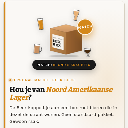
MATCH
DEZE MAAND
MIX
BOX
8 BIEREN
MATCH:
BLOND & KRACHTIG
PERSONAL MATCH · BEER CLUB
Hou je van
Noord Amerikaanse
Lager
?
De Beer koppelt je aan een box met bieren die in
dezelfde straat wonen. Geen standaard pakket.
Gewoon raak.