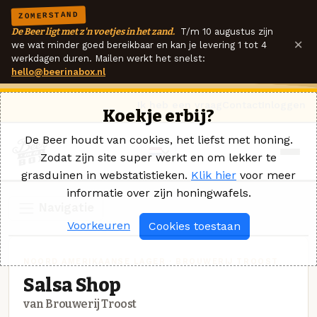
ZOMERSTAND
De Beer ligt met z'n voetjes in het zand.
T/m 10 augustus zijn
×
we wat minder goed bereikbaar en kan je levering 1 tot 4
werkdagen duren. Mailen werkt het snelst:
hello@beerinabox.nl
Ik heb een vraag
Contact
Inloggen
Koekje erbij?
De Beer houdt van cookies, het liefst met honing.
Zodat zijn site super werkt en om lekker te
grasduinen in webstatistieken.
Klik hier
voor meer
informatie over zijn honingwafels.
Navigatie
Voorkeuren
Cookies toestaan
NOORD AMERIKAANSE LAGER · BROUWERIJ TROOST
Salsa Shop
van Brouwerij Troost