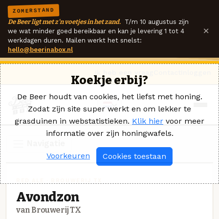
ZOMERSTAND
De Beer ligt met z'n voetjes in het zand.
T/m 10 augustus zijn
×
we wat minder goed bereikbaar en kan je levering 1 tot 4
werkdagen duren. Mailen werkt het snelst:
hello@beerinabox.nl
Ik heb een vraag
Contact
Inloggen
Koekje erbij?
De Beer houdt van cookies, het liefst met honing.
Zodat zijn site super werkt en om lekker te
grasduinen in webstatistieken.
Klik hier
voor meer
informatie over zijn honingwafels.
Navigatie
Voorkeuren
Cookies toestaan
RED ALE · BROUWERIJ TX
Avondzon
van Brouwerij TX