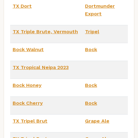
TX Dort
Dortmunder
Export
TX Triple Brute, Vermouth
Tripel
Bock Walnut
Bock
TX Tropical Neipa 2023
Bock Honey
Bock
Bock Cherry
Bock
TX Tripel Brut
Grape Ale