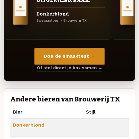
UITGEKIEND. RAAK.
Donkerblond
Speciaalbier · Brouwerij TX
Doe de smaaktest →
Of stel direct je box samen →
Andere bieren van Brouwerij TX
Bier
Stijl
Donkerblond