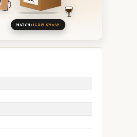
8 BIEREN
MATCH:
JOUW SMAAK