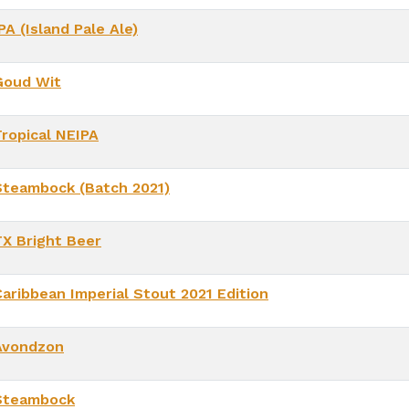
PA (Island Pale Ale)
Goud Wit
Tropical NEIPA
Steambock (Batch 2021)
TX Bright Beer
Caribbean Imperial Stout 2021 Edition
Avondzon
Steambock