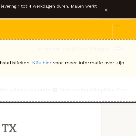
levering 1 tot 4 werkdagen duren. Mailen werkt
×
Ik heb een vraag
Contact
Inloggen
bstatistieken.
Klik hier
voor meer informatie over zijn
Bier adventskalender
Geef cadeau
Shop
Over Ons
 TX