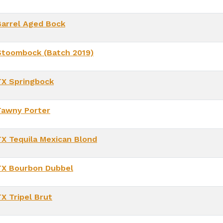
Barrel Aged Bock
Stoombock (Batch 2019)
TX Springbock
Tawny Porter
TX Tequila Mexican Blond
TX Bourbon Dubbel
TX Tripel Brut