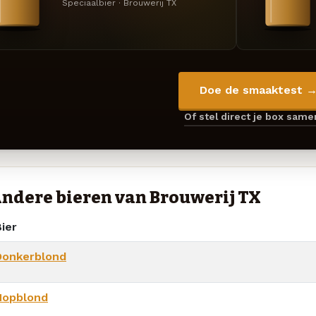
Speciaalbier · Brouwerij TX
Doe de smaaktest 
Of stel direct je box sam
ndere bieren van Brouwerij TX
ier
Donkerblond
Hopblond