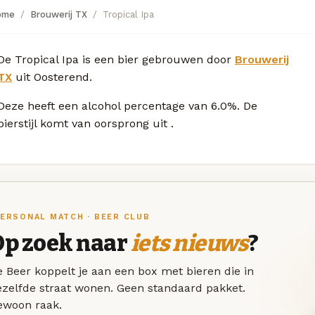
ome
Brouwerij TX
Tropical Ipa
De Tropical Ipa is een bier gebrouwen door
Brouwerij
TX
uit Oosterend.
Deze
heeft een alcohol percentage van 6.0%. De
bierstijl komt van oorsprong uit
.
ERSONAL MATCH · BEER CLUB
Op zoek naar
iets nieuws
?
 Beer koppelt je aan een box met bieren die in
ezelfde straat wonen. Geen standaard pakket.
ewoon raak.