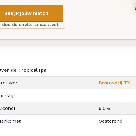
Bekijk jouw match →
f doe de snelle smaaktest →
Over de Tropical Ipa
Brouwer
Brouwerij TX
ierstijl
Alcohol
6.0%
Herkomst
Oosterend