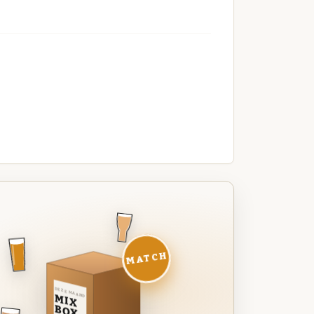
MATCH
DEZE MAAND
MIX
BOX