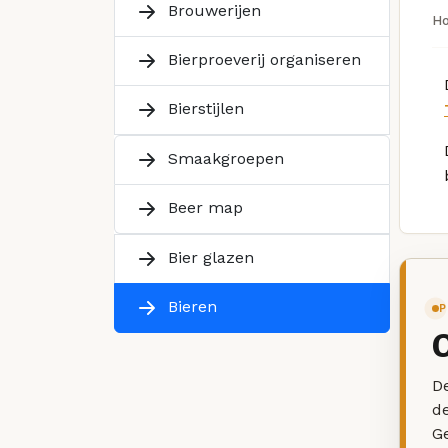
Brouwerijen
H
Bierproeverij organiseren
Bierstijlen
Smaakgroepen
Beer map
Bier glazen
Bieren
P
De
d
G