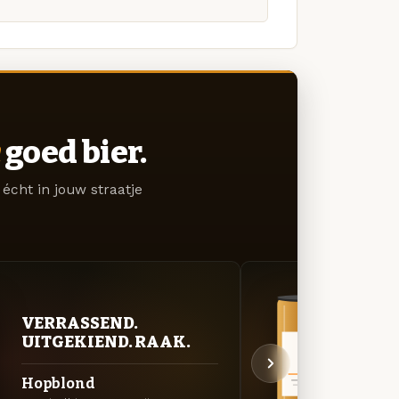
goed bier.
écht in jouw straatje
VERRASSEND.
BITT
UITGEKIEND. RAAK.
EXP
Hopblond
IPA 