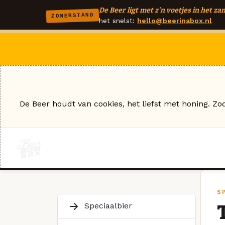
De Beer ligt met z'n voetjes in het zan
ZOMERSTAND
het snelst:
hello@beerinabox.nl
De Beer houdt van cookies, het liefst met honing. Zo
S
Speciaalbier