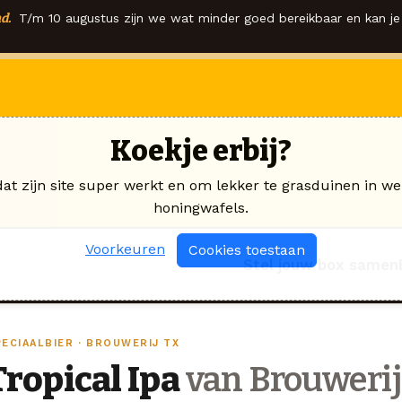
d.
T/m 10 augustus zijn we wat minder goed bereikbaar en kan je 
Koekje erbij?
dat zijn site super werkt en om lekker te grasduinen in we
honingwafels.
Voorkeuren
Cookies toestaan
Stel jouw box samen
PECIAALBIER · BROUWERIJ TX
Tropical Ipa
van Brouwerij