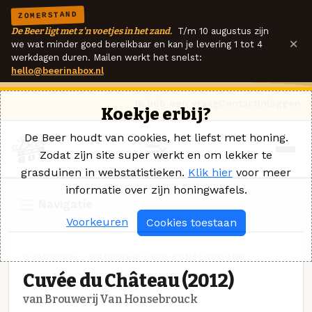
ZOMERSTAND
De Beer ligt met z'n voetjes in het zand.
T/m 10 augustus zijn
×
we wat minder goed bereikbaar en kan je levering 1 tot 4
werkdagen duren. Mailen werkt het snelst:
hello@beerinabox.nl
Ik heb een vraag
Contact
Inloggen
Koekje erbij?
De Beer houdt van cookies, het liefst met honing.
Zodat zijn site super werkt en om lekker te
grasduinen in webstatistieken.
Klik hier
voor meer
informatie over zijn honingwafels.
Navigatie
Voorkeuren
Cookies toestaan
QUADRUPEL · BROUWERIJ VAN HONSEBROUCK
Cuvée du Château (2012)
van Brouwerij Van Honsebrouck