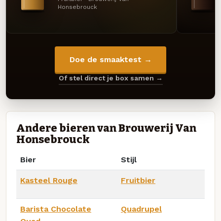
Honsebrouck
Doe de smaaktest →
Of stel direct je box samen →
Andere bieren van Brouwerij Van
Honsebrouck
Bier
Stijl
Kasteel Rouge
Fruitbier
Barista Chocolate
Quadrupel