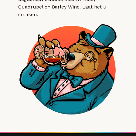
Quadrupel en Barley Wine. Laat het u
smaken.”