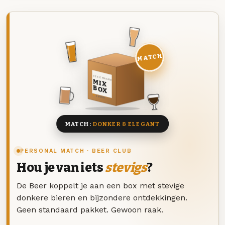
MATCH
DEZE MAAND
MIX
BOX
8 BIEREN
MATCH:
DONKER & ELEGANT
PERSONAL MATCH · BEER CLUB
Hou je van iets
stevigs
?
De Beer koppelt je aan een box met stevige
donkere bieren en bijzondere ontdekkingen.
Geen standaard pakket. Gewoon raak.