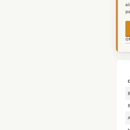
a
p
O
B