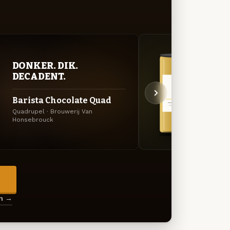
DONKER. DIK.
GOU
DECADENT.
ZAC
Barista Chocolate Quad
Filo
Quadrupel · Brouwerij Van
Tripel
Honsebrouck
→
en →