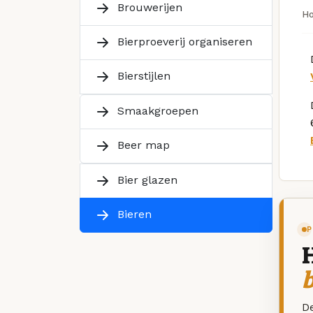
Brouwerijen
H
Bierproeverij organiseren
Bierstijlen
Smaakgroepen
Beer map
Bier glazen
Bieren
P
De