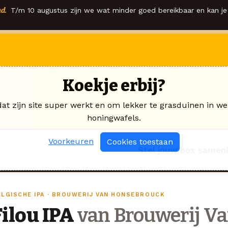
d.
T/m 10 augustus zijn we wat minder goed bereikbaar en kan je 
Koekje erbij?
dat zijn site super werkt en om lekker te grasduinen in we
honingwafels.
Voorkeuren
Cookies toestaan
Stel jouw box samen
ELGISCHE IPA · BROUWERIJ VAN HONSEBROUCK
Filou IPA
van Brouwerij V