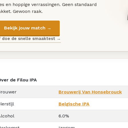
les en hoppige verrassingen. Geen standaard
akket. Gewoon raak.
Bekijk jouw match →
f doe de snelle smaaktest →
Over de Filou IPA
Brouwer
Brouwerij Van Honsebrouck
ierstijl
Belgische IPA
Alcohol
6.0%
Herkomst
Izegem