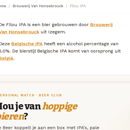
ome
Brouwerij Van Honsebrouck
Filou IPA
De Filou IPA is een bier gebrouwen door
Brouwerij
Van Honsebrouck
uit Izegem.
Deze
Belgische IPA
heeft een alcohol percentage van
6.0%. De bierstijl Belgische IPA komt van oorsprong uit
België
.
ERSONAL MATCH · BEER CLUB
Hou je van
hoppige
bieren
?
 Beer koppelt je aan een box met IPA's, pale