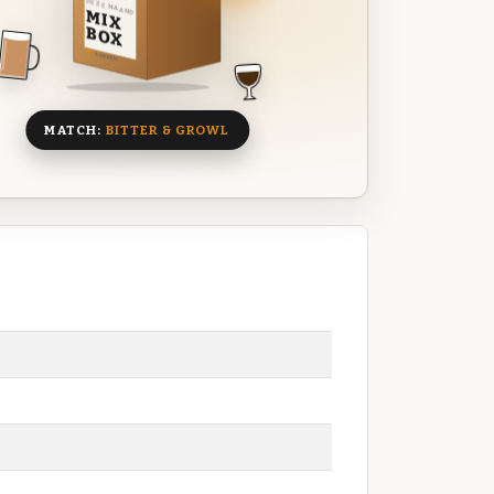
DEZE MAAND
MIX
BOX
8 BIEREN
MATCH:
BITTER & GROWL