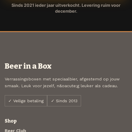
Sinds 2021 ieder jaar uitverkocht. Levering ruim voor
december.
Beer in a Box
Verrassingsboxen met speciaalbier, afgestemd op jouw
smaak. Leuk voor jezelf, n&oacute;g leuker als cadeau.
✓ Veilige betaling
✓ Sinds 2013
Shop
Beer Club