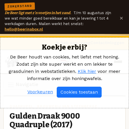
ZOMERSTAND
De Beer ligt met z'n voetjes in het zand.
T/m 10 augustus zijn
×
we wat minder goed bereikbaar en kan je levering 1 tot 4
werkdagen duren. Mailen werkt het snelst:
hello@beerinabox.nl
Ik heb een vraag
Contact
Inloggen
Koekje erbij?
De Beer houdt van cookies, het liefst met honing.
Zodat zijn site super werkt en om lekker te
grasduinen in webstatistieken.
Klik hier
voor meer
informatie over zijn honingwafels.
Navigatie
Voorkeuren
Cookies toestaan
QUADRUPEL · BROUWERIJ VAN STEENBERGE
Gulden Draak 9000
Quadruple (2017)