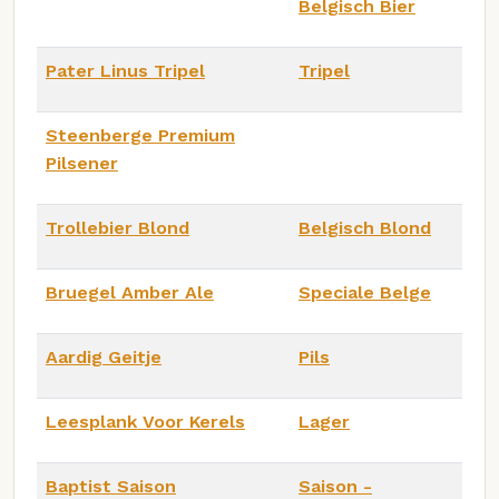
Belgisch Bier
Pater Linus Tripel
Tripel
Steenberge Premium
Pilsener
Trollebier Blond
Belgisch Blond
Bruegel Amber Ale
Speciale Belge
Aardig Geitje
Pils
Leesplank Voor Kerels
Lager
Baptist Saison
Saison -