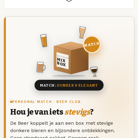
MATCH
DEZE MAAND
MIX
BOX
8 BIEREN
MATCH:
DONKER & ELEGANT
PERSONAL MATCH · BEER CLUB
Hou je van iets
stevigs
?
De Beer koppelt je aan een box met stevige
donkere bieren en bijzondere ontdekkingen.
Geen standaard pakket. Gewoon raak.