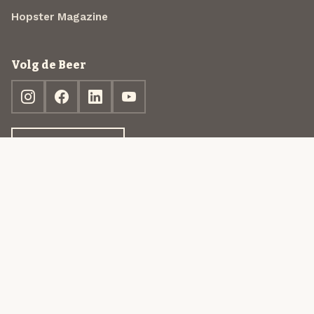
Hopster Magazine
Volg de Beer
Ontdek jouw box
© 2013-2026 Beer in a Box BV