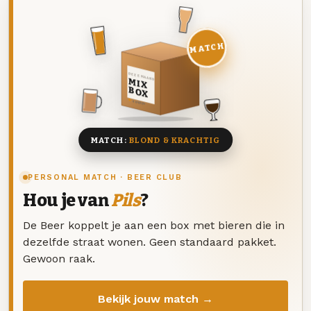
MATCH
DEZE MAAND
MIX
BOX
8 BIEREN
MATCH:
BLOND & KRACHTIG
PERSONAL MATCH · BEER CLUB
Hou je van
Pils
?
De Beer koppelt je aan een box met bieren die in
dezelfde straat wonen. Geen standaard pakket.
Gewoon raak.
Bekijk jouw match →