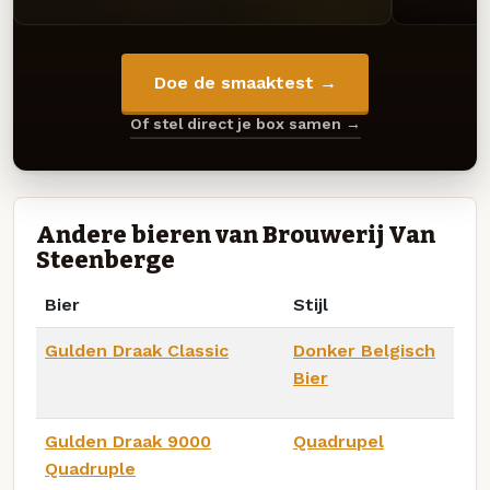
Doe de smaaktest →
Of stel direct je box samen →
Andere bieren van Brouwerij Van
Steenberge
Bier
Stijl
Gulden Draak Classic
Donker Belgisch
Bier
Gulden Draak 9000
Quadrupel
Quadruple