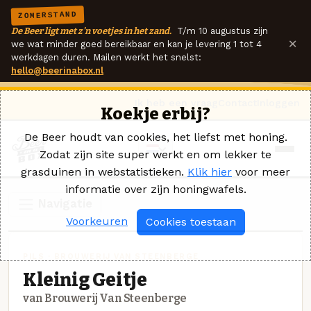
ZOMERSTAND
De Beer ligt met z'n voetjes in het zand.
T/m 10 augustus zijn
×
we wat minder goed bereikbaar en kan je levering 1 tot 4
werkdagen duren. Mailen werkt het snelst:
hello@beerinabox.nl
Ik heb een vraag
Contact
Inloggen
Koekje erbij?
De Beer houdt van cookies, het liefst met honing.
Zodat zijn site super werkt en om lekker te
grasduinen in webstatistieken.
Klik hier
voor meer
informatie over zijn honingwafels.
Navigatie
Voorkeuren
Cookies toestaan
PILS · BROUWERIJ VAN STEENBERGE
Kleinig Geitje
van Brouwerij Van Steenberge