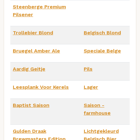
Steenberge Premium
Pilsener
Trollebier Blond
Belgisch Blond
Bruegel Amber Ale
Speciale Belge
Aardig Geitje
Pils
Leesplank Voor Kerels
Lager
Baptist Saison
Saison -
farmhouse
Gulden Draak
Lichtgekleurd
Brewmasters Edition
Belgisch Bier