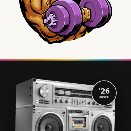
'26
SILVER