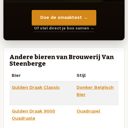
Doe de smaaktest →
Of stel direct je box samen →
Andere bieren van Brouwerij Van
Steenberge
Bier
Stijl
Gulden Draak Classic
Donker Belgisch
Bier
Gulden Draak 9000
Quadrupel
Quadruple