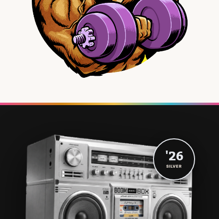
'26
SILVER