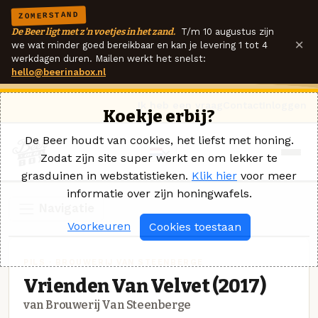
ZOMERSTAND
De Beer ligt met z'n voetjes in het zand.
T/m 10 augustus zijn
×
we wat minder goed bereikbaar en kan je levering 1 tot 4
werkdagen duren. Mailen werkt het snelst:
hello@beerinabox.nl
Ik heb een vraag
Contact
Inloggen
Koekje erbij?
De Beer houdt van cookies, het liefst met honing.
Zodat zijn site super werkt en om lekker te
grasduinen in webstatistieken.
Klik hier
voor meer
informatie over zijn honingwafels.
Navigatie
Voorkeuren
Cookies toestaan
PILS · BROUWERIJ VAN STEENBERGE
Vrienden Van Velvet (2017)
van Brouwerij Van Steenberge