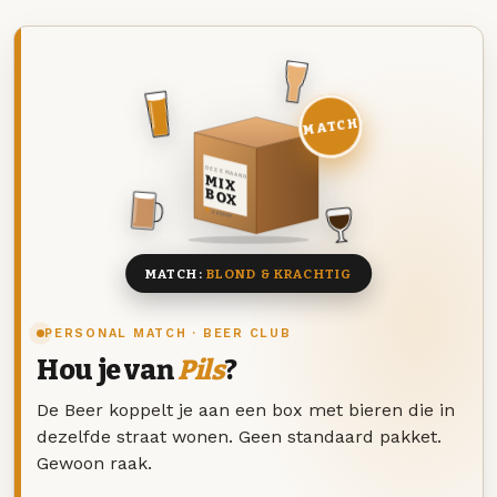
MATCH
DEZE MAAND
MIX
BOX
8 BIEREN
MATCH:
BLOND & KRACHTIG
PERSONAL MATCH · BEER CLUB
Hou je van
Pils
?
De Beer koppelt je aan een box met bieren die in
dezelfde straat wonen. Geen standaard pakket.
Gewoon raak.