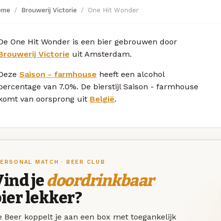
ome
Brouwerij Victorie
One Hit Wonder
De One Hit Wonder is een bier gebrouwen door
Brouwerij Victorie
uit Amsterdam.
Deze
Saison - farmhouse
heeft een alcohol
percentage van 7.0%. De bierstijl Saison - farmhouse
komt van oorsprong uit
België
.
ERSONAL MATCH · BEER CLUB
ind je
doordrinkbaar
ier lekker?
 Beer koppelt je aan een box met toegankelijk