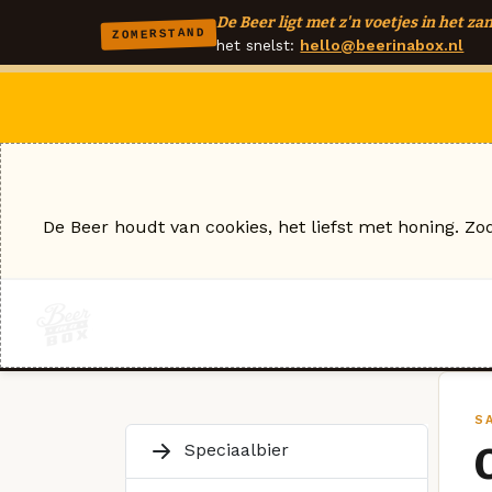
De Beer ligt met z'n voetjes in het zan
ZOMERSTAND
het snelst:
hello@beerinabox.nl
De Beer houdt van cookies, het liefst met honing. Zo
S
Speciaalbier