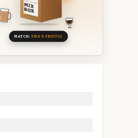
DEZE MAAND
MIX
BOX
8 BIEREN
MATCH:
FRIS & FRUITIG