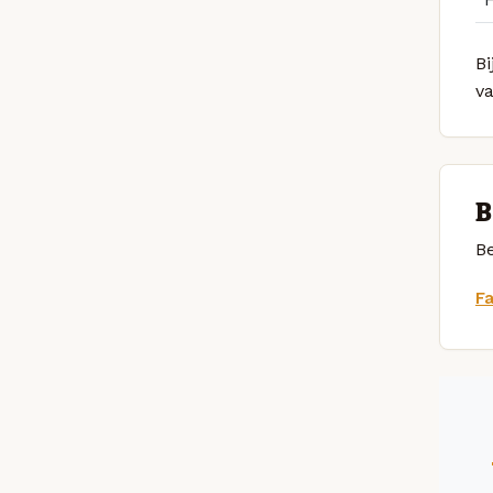
Bi
v
B
Be
F