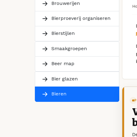
Brouwerijen
H
Bierproeverij organiseren
Bierstijlen
Smaakgroepen
Beer map
Bier glazen
Bieren
P
V
b
De