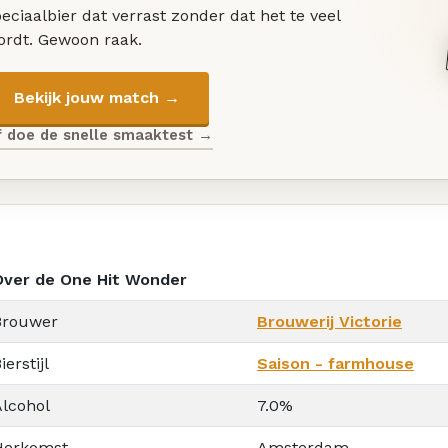
eciaalbier dat verrast zonder dat het te veel
ordt. Gewoon raak.
Bekijk jouw match →
f doe de snelle smaaktest →
Over de One Hit Wonder
Brouwer
Brouwerij Victorie
ierstijl
Saison - farmhouse
Alcohol
7.0%
Herkomst
Amsterdam