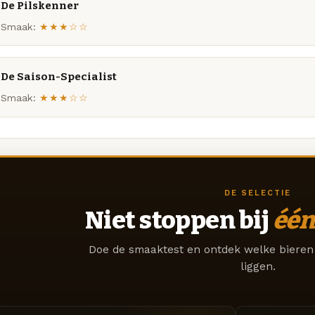
De Pilskenner
Smaak:
★★★☆☆
De Saison-Specialist
Smaak:
★★★☆☆
DE SELECTIE
Niet stoppen bij
één
Doe de smaaktest en ontdek welke bieren 
liggen.