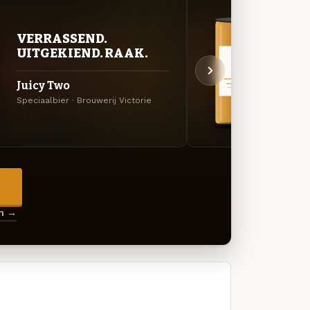
VERRASSEND.
BITT
UITGEKIEND. RAAK.
EXP
Juicy Two
2006:
Speciaalbier · Brouwerij Victorie
Engelse
→
en →