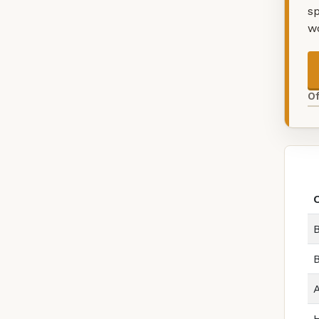
sp
w
O
B