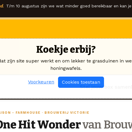
d.
T/m 10 augustus zijn we wat minder goed bereikbaar en kan je 
Koekje erbij?
dat zijn site super werkt en om lekker te grasduinen in we
honingwafels.
Voorkeuren
Cookies toestaan
Stel jouw box samen
AISON - FARMHOUSE · BROUWERIJ VICTORIE
One Hit Wonder
van Brouw