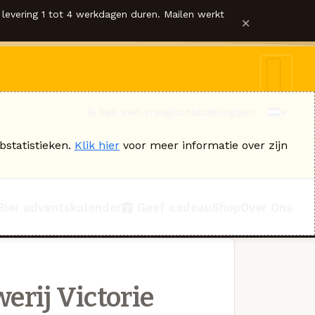
levering 1 tot 4 werkdagen duren. Mailen werkt
×
Ik heb een vraag
Contact
Inloggen
bstatistieken.
Klik hier
voor meer informatie over zijn
Bier adventskalender
Geef cadeau
Shop
Over Ons
erij Victorie