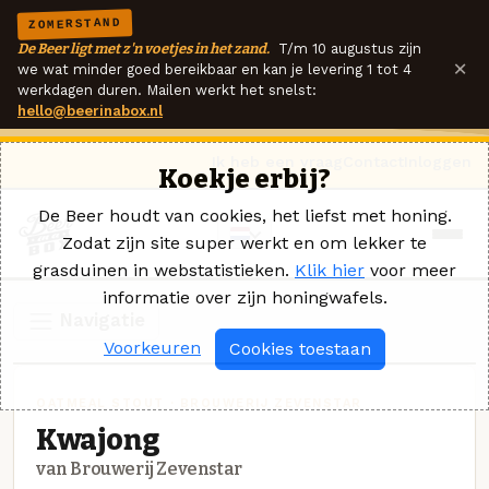
ZOMERSTAND
De Beer ligt met z'n voetjes in het zand.
T/m 10 augustus zijn
×
we wat minder goed bereikbaar en kan je levering 1 tot 4
werkdagen duren. Mailen werkt het snelst:
hello@beerinabox.nl
Ik heb een vraag
Contact
Inloggen
Koekje erbij?
De Beer houdt van cookies, het liefst met honing.
Zodat zijn site super werkt en om lekker te
grasduinen in webstatistieken.
Klik hier
voor meer
informatie over zijn honingwafels.
Navigatie
Voorkeuren
Cookies toestaan
OATMEAL STOUT · BROUWERIJ ZEVENSTAR
Kwajong
van Brouwerij Zevenstar