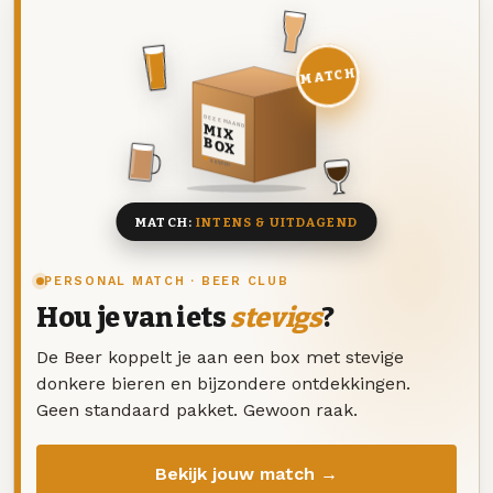
MATCH
DEZE MAAND
MIX
BOX
8 BIEREN
MATCH:
INTENS & UITDAGEND
PERSONAL MATCH · BEER CLUB
Hou je van iets
stevigs
?
De Beer koppelt je aan een box met stevige
donkere bieren en bijzondere ontdekkingen.
Geen standaard pakket. Gewoon raak.
Bekijk jouw match →