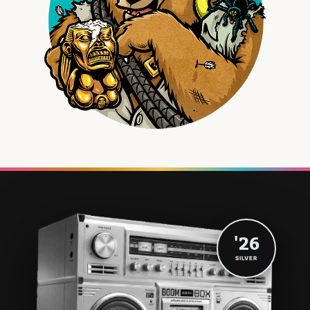
'26
SILVER