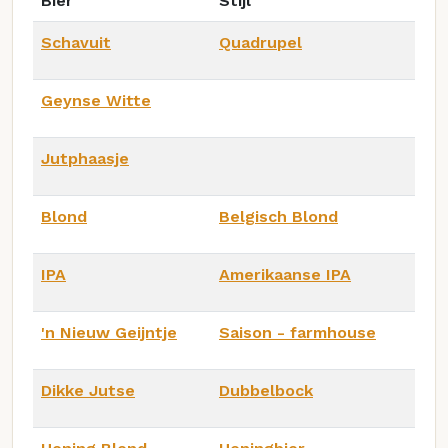
Bier
Stijl
Schavuit
Quadrupel
Geynse Witte
Jutphaasje
Blond
Belgisch Blond
IPA
Amerikaanse IPA
'n Nieuw Geijntje
Saison - farmhouse
Dikke Jutse
Dubbelbock