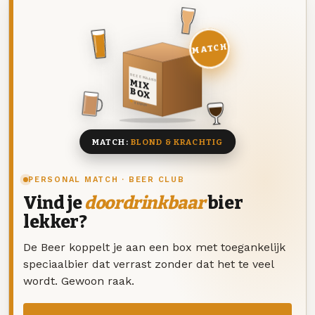
MATCH
DEZE MAAND
MIX
BOX
8 BIEREN
MATCH:
BLOND & KRACHTIG
PERSONAL MATCH · BEER CLUB
Vind je
doordrinkbaar
bier
lekker?
De Beer koppelt je aan een box met toegankelijk
speciaalbier dat verrast zonder dat het te veel
wordt. Gewoon raak.