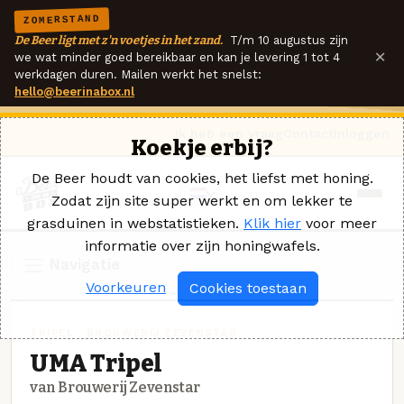
ZOMERSTAND
De Beer ligt met z'n voetjes in het zand.
T/m 10 augustus zijn
×
we wat minder goed bereikbaar en kan je levering 1 tot 4
werkdagen duren. Mailen werkt het snelst:
hello@beerinabox.nl
Ik heb een vraag
Contact
Inloggen
Koekje erbij?
De Beer houdt van cookies, het liefst met honing.
Zodat zijn site super werkt en om lekker te
grasduinen in webstatistieken.
Klik hier
voor meer
informatie over zijn honingwafels.
Navigatie
Voorkeuren
Cookies toestaan
TRIPEL · BROUWERIJ ZEVENSTAR
UMA Tripel
van Brouwerij Zevenstar