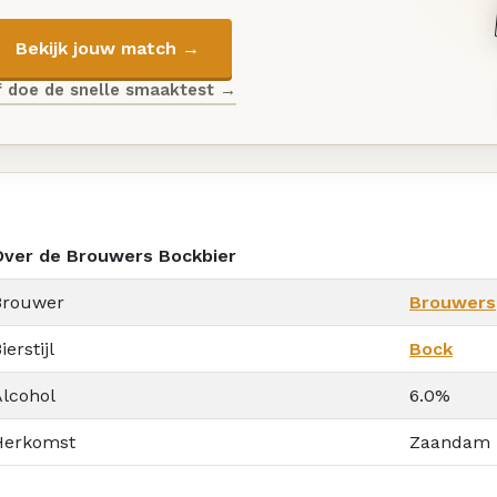
Bekijk jouw match →
f doe de snelle smaaktest →
Over de Brouwers Bockbier
Brouwer
Brouwers
ierstijl
Bock
Alcohol
6.0%
Herkomst
Zaandam