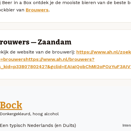
j Beer in a Box ontdek je de mooiste bieren van de beste
ockbier van
Brouwers
.
rouwers — Zaandam
kijk de website van de brouwerij:
https://www.ah.nl/zo
q=brouwershttps://www.ah.nl/brouwers?
s_kid=p33807802427&gclid=EAIaIQobChMI2oPOzYuF3AIV
Bock
Donkergekleurd, hoog alcohol
Een typisch Nederlands (en Duits)