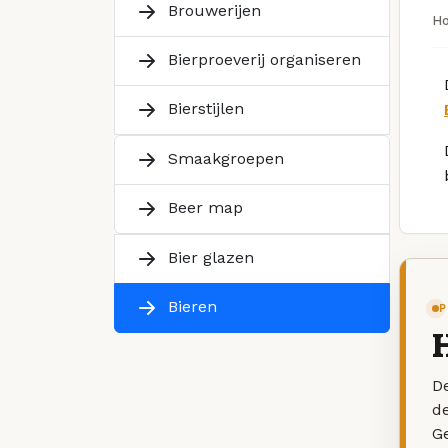
Brouwerijen
H
Bierproeverij organiseren
Bierstijlen
Smaakgroepen
Beer map
Bier glazen
Bieren
P
De
d
G