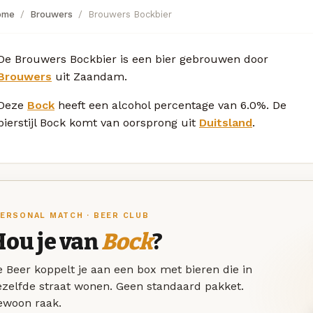
ome
Brouwers
Brouwers Bockbier
De Brouwers Bockbier is een bier gebrouwen door
Brouwers
uit Zaandam.
Deze
Bock
heeft een alcohol percentage van 6.0%. De
bierstijl Bock komt van oorsprong uit
Duitsland
.
ERSONAL MATCH · BEER CLUB
Hou je van
Bock
?
 Beer koppelt je aan een box met bieren die in
ezelfde straat wonen. Geen standaard pakket.
ewoon raak.