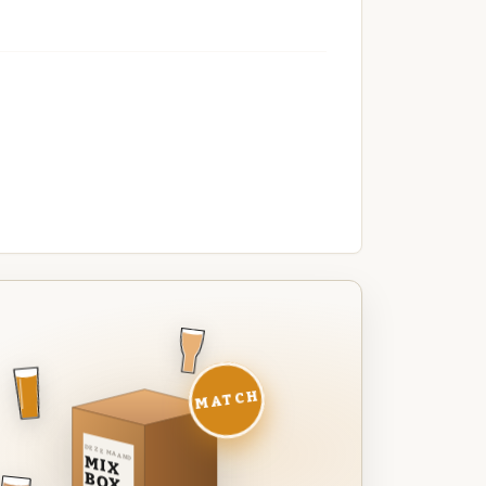
MATCH
DEZE MAAND
MIX
BOX