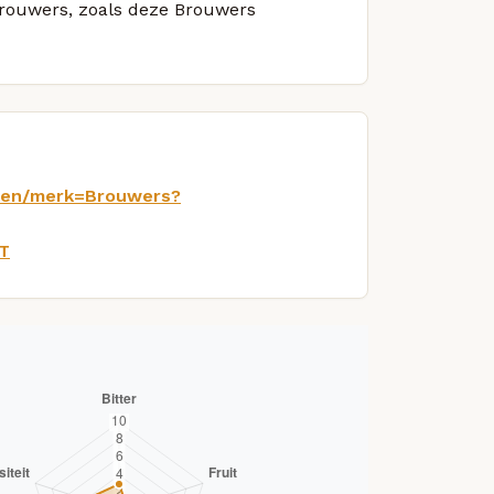
 brouwers, zoals deze Brouwers
eken/merk=Brouwers?
T