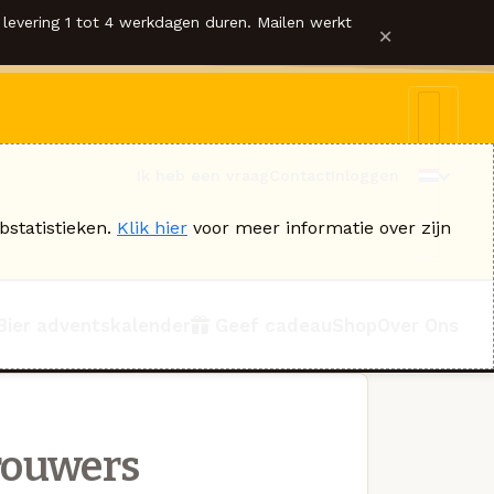
levering 1 tot 4 werkdagen duren. Mailen werkt
×
Ik heb een vraag
Contact
Inloggen
bstatistieken.
Klik hier
voor meer informatie over zijn
Bier adventskalender
Geef cadeau
Shop
Over Ons
rouwers