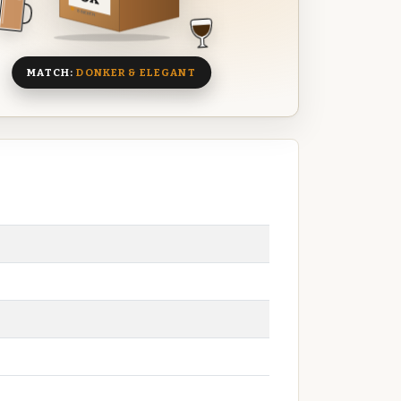
8 BIEREN
MATCH:
DONKER & ELEGANT