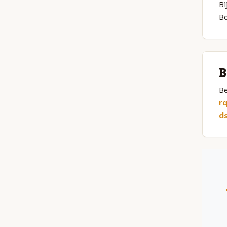
Bi
B
B
Be
r
d