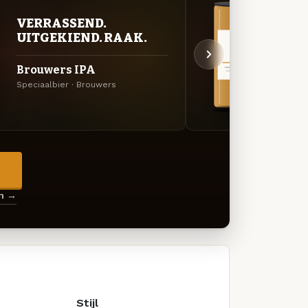
VERRASSEND.
VER
UITGEKIEND. RAAK.
UIT
Brouwers IPA
Brou
Speciaalbier · Brouwers
Specia
→
en →
Stijl