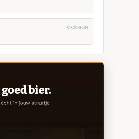
01-03-2024
goed bier.
écht in jouw straatje