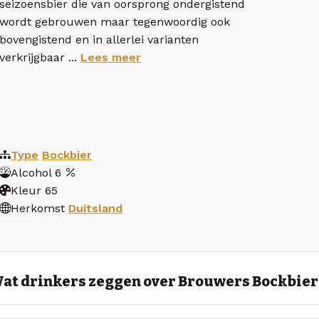
seizoensbier die van oorsprong ondergistend
wordt gebrouwen maar tegenwoordig ook
bovengistend en in allerlei varianten
verkrijgbaar ...
Lees meer
Type
Bockbier
Alcohol
6
Kleur
65
Herkomst
Duitsland
at drinkers zeggen over Brouwers Bockbier