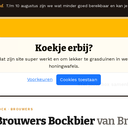
d.
T/m 10 augustus zijn we wat minder goed bereikbaar en kan je 
Koekje erbij?
dat zijn site super werkt en om lekker te grasduinen in we
honingwafels.
Voorkeuren
Cookies toestaan
Stel jouw box samen
OCK · BROUWERS
Brouwers Bockbier
van B