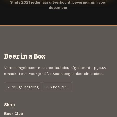
Sinds 2021 ieder jaar uitverkocht. Levering ruim voor
december.
Beer in a Box
Verrassingsboxen met speciaalbier, afgestemd op jouw
smaak. Leuk voor jezelf, n&oacute;g leuker als cadeau.
✓ Veilige betaling
✓ Sinds 2013
Shop
Beer Club