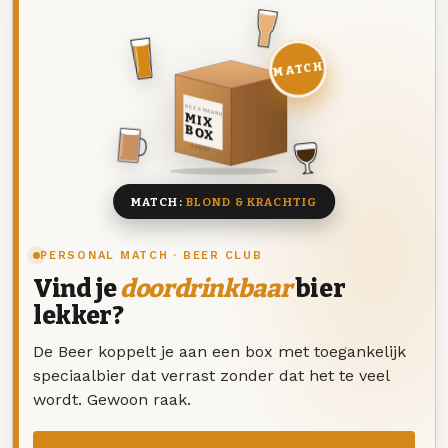
MATCH
DEZE MAAND
MIX
BOX
8 BIEREN
MATCH:
BLOND & KRACHTIG
PERSONAL MATCH · BEER CLUB
Vind je
doordrinkbaar
bier
lekker?
De Beer koppelt je aan een box met toegankelijk
speciaalbier dat verrast zonder dat het te veel
wordt. Gewoon raak.