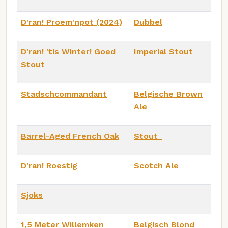
D'ran! Proem'npot (2024)
Dubbel
D'ran! 'tis Winter! Goed
Imperial Stout
Stout
Stadschcommandant
Belgische Brown
Ale
Barrel-Aged French Oak
Stout_
D'ran! Roestig
Scotch Ale
Sjoks
1,5 Meter Willemken
Belgisch Blond