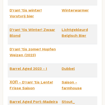
D'ran! 'tis winter!
Winterwarmer
Vorstvrij bier
D'ran! 'tis Winter! Zwaar
Lichtgekleurd
Blond
Belgisch Bier
D'ran! 'tis zomer! Hopfen
Weizen (2023)
Barrel Aged 2023 - I
Dubbel
ХОП - D'ran! 'tis Lente!
Saison -
Frisse Saison
farmhouse
Barrel Aged Port-Madeira
Stout_