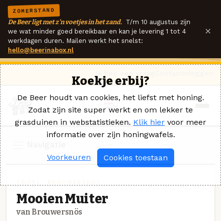
ZOMERSTAND
De Beer ligt met z'n voetjes in het zand.
T/m 10 augustus zijn
×
we wat minder goed bereikbaar en kan je levering 1 tot 4
werkdagen duren. Mailen werkt het snelst:
hello@beerinabox.nl
Ik heb een vraag
Contact
Inloggen
Koekje erbij?
De Beer houdt van cookies, het liefst met honing.
Zodat zijn site super werkt en om lekker te
grasduinen in webstatistieken.
Klik hier
voor meer
informatie over zijn honingwafels.
Navigatie
Voorkeuren
Cookies toestaan
TRIPEL · BROUWERSNÖS
Mooien Muiter
van Brouwersnös