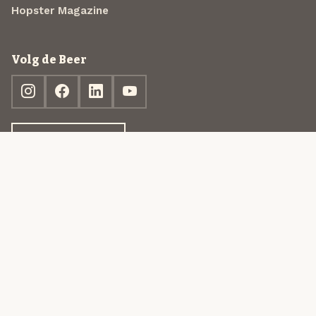
Hopster Magazine
Volg de Beer
Ontdek jouw box
© 2013-2026 Beer in a Box BV