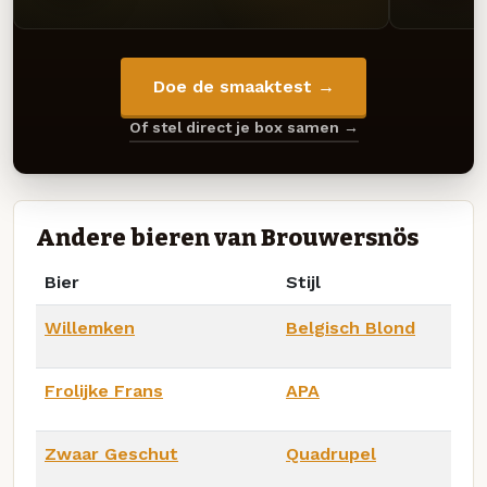
Doe de smaaktest →
Of stel direct je box samen →
Andere bieren van Brouwersnös
Bier
Stijl
Willemken
Belgisch Blond
Frolijke Frans
APA
Zwaar Geschut
Quadrupel