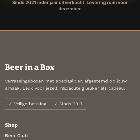
Sinds 2021 ieder jaar uitverkocht. Levering ruim voor
december.
Beer in a Box
Verrassingsboxen met speciaalbier, afgestemd op jouw
smaak. Leuk voor jezelf, n&oacute;g leuker als cadeau.
✓ Veilige betaling
✓ Sinds 2013
Shop
Beer Club