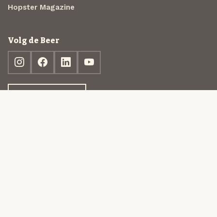
Hopster Magazine
Volg de Beer
Ontdek jouw box
© 2013-2026 Beer in a Box BV