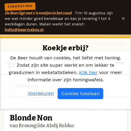
ZOMERSTAND
De Beer ligt met z'n voetjes in het zand.
T/m 10 augustus zijn
×
we wat minder goed bereikbaar en kan je levering 1 tot 4
werkdagen duren. Mailen werkt het snelst:
hello@beerinabox.nl
Ik heb een vraag
Contact
Inloggen
Koekje erbij?
De Beer houdt van cookies, het liefst met honing.
Zodat zijn site super werkt en om lekker te
grasduinen in webstatistieken.
Klik hier
voor meer
informatie over zijn honingwafels.
Navigatie
Voorkeuren
Cookies toestaan
TRIPEL · BROUWGILDE ABDIJ ROLDUC
Blonde Non
van Brouwgilde Abdij Rolduc