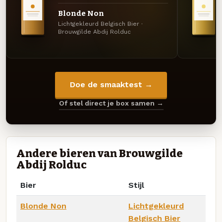
Blonde Non
Lichtgekleurd Belgisch Bier ·
Brouwgilde Abdij Rolduc
Doe de smaaktest →
Of stel direct je box samen →
Andere bieren van Brouwgilde
Abdij Rolduc
Bier
Stijl
Blonde Non
Lichtgekleurd
Belgisch Bier