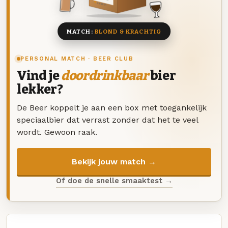
8 BIEREN
MATCH:
BLOND & KRACHTIG
PERSONAL MATCH · BEER CLUB
Vind je
doordrinkbaar
bier
lekker?
De Beer koppelt je aan een box met toegankelijk
speciaalbier dat verrast zonder dat het te veel
wordt. Gewoon raak.
Bekijk jouw match →
Of doe de snelle smaaktest →