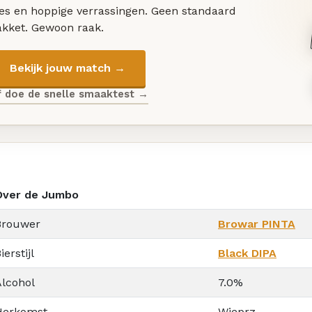
les en hoppige verrassingen. Geen standaard
akket. Gewoon raak.
Bekijk jouw match →
f doe de snelle smaaktest →
Over de Jumbo
Brouwer
Browar PINTA
ierstijl
Black DIPA
Alcohol
7.0%
Herkomst
Wieprz