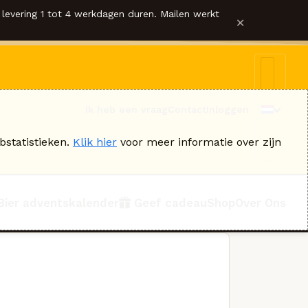
levering 1 tot 4 werkdagen duren. Mailen werkt
×
Ik heb een vraag
Contact
Inloggen
bstatistieken.
Klik hier
voor meer informatie over zijn
Bier adventskalender
Geef cadeau
Shop
Over Ons