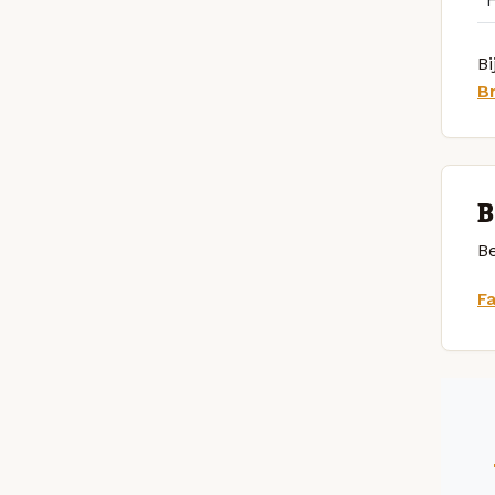
Bi
B
B
Be
F