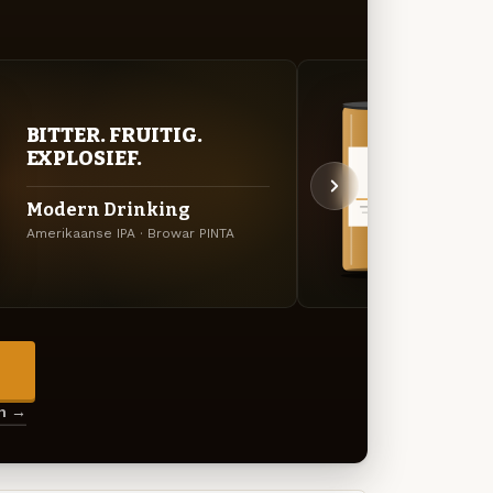
BITTER. FRUITIG.
VER
EXPLOSIEF.
UIT
Modern Drinking
Hazy
Amerikaanse IPA · Browar PINTA
Specia
→
en →