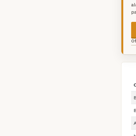
a
p
O
B