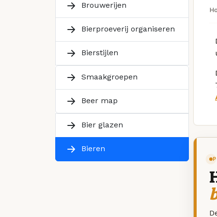
Brouwerijen
H
Bierproeverij organiseren
Bierstijlen
Smaakgroepen
Beer map
Bier glazen
Bieren
P
De