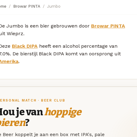
ome
Browar PINTA
Jumbo
De Jumbo is een bier gebrouwen door
Browar PINTA
uit Wieprz.
Deze
Black DIPA
heeft een alcohol percentage van
7.0%. De bierstijl Black DIPA komt van oorsprong uit
Amerika
.
ERSONAL MATCH · BEER CLUB
Hou je van
hoppige
bieren
?
 Beer koppelt je aan een box met IPA's, pale