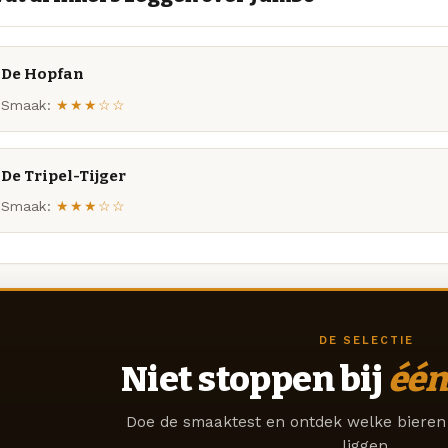
De Hopfan
Smaak:
★★★☆☆
De Tripel-Tijger
Smaak:
★★★☆☆
DE SELECTIE
Niet stoppen bij
één
Doe de smaaktest en ontdek welke bieren 
liggen.