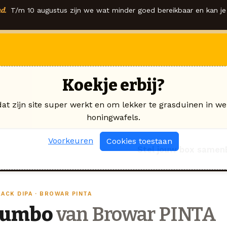
d.
T/m 10 augustus zijn we wat minder goed bereikbaar en kan je 
Koekje erbij?
dat zijn site super werkt en om lekker te grasduinen in we
honingwafels.
Voorkeuren
Cookies toestaan
Stel jouw box samen
ACK DIPA · BROWAR PINTA
Jumbo
van Browar PINTA