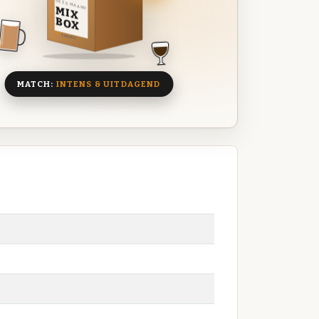
DEZE MAAND
MIX
BOX
8 BIEREN
MATCH:
INTENS & UITDAGEND