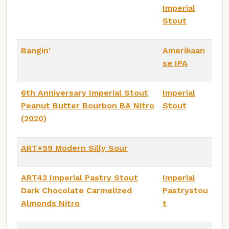
Imperial
Stout
Bangin'
Amerikaan
se IPA
6th Anniversary Imperial Stout
Imperial
Peanut Butter Bourbon BA Nitro
Stout
(2020)
ART+59 Modern Silly Sour
ART43 Imperial Pastry Stout
Imperial
Dark Chocolate Carmelized
Pastrystou
Almonds Nitro
t