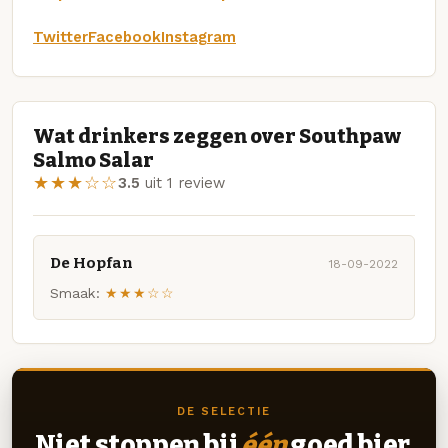
Twitter
Facebook
Instagram
Wat drinkers zeggen over Southpaw
Salmo Salar
★★★☆☆
3.5
uit 1 review
De Hopfan
18-09-2022
Smaak:
★★★☆☆
DE SELECTIE
Niet stoppen bij
één
goed bier.