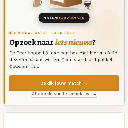
8 BIEREN
MATCH:
JOUW SMAAK
PERSONAL MATCH · BEER CLUB
Op zoek naar
iets nieuws
?
De Beer koppelt je aan een box met bieren die in
dezelfde straat wonen. Geen standaard pakket.
Gewoon raak.
Bekijk jouw match →
Of doe de snelle smaaktest →