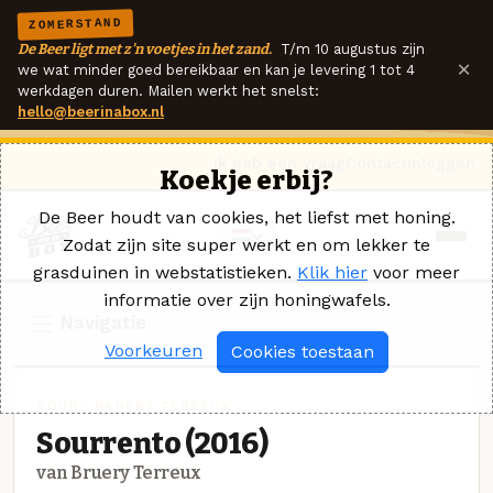
ZOMERSTAND
De Beer ligt met z'n voetjes in het zand.
T/m 10 augustus zijn
×
we wat minder goed bereikbaar en kan je levering 1 tot 4
werkdagen duren. Mailen werkt het snelst:
hello@beerinabox.nl
Ik heb een vraag
Contact
Inloggen
Koekje erbij?
De Beer houdt van cookies, het liefst met honing.
Zodat zijn site super werkt en om lekker te
grasduinen in webstatistieken.
Klik hier
voor meer
informatie over zijn honingwafels.
Navigatie
Voorkeuren
Cookies toestaan
SOUR · BRUERY TERREUX
Sourrento (2016)
van Bruery Terreux