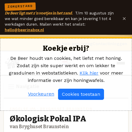
ZOMERSTAND
De Beer ligt met z'n voetjes in het zand.
T/m 10 augustus zijn
×
we wat minder goed bereikbaar en kan je levering 1 tot 4
werkdagen duren. Mailen werkt het snelst:
hello@beerinabox.nl
Ik heb een vraag
Contact
Inloggen
Koekje erbij?
De Beer houdt van cookies, het liefst met honing.
Zodat zijn site super werkt en om lekker te
grasduinen in webstatistieken.
Klik hier
voor meer
informatie over zijn honingwafels.
Navigatie
Voorkeuren
Cookies toestaan
ENGELSE IPA · BRYGHUSET BRAUNSTEIN
Økologisk Pokal IPA
van Bryghuset Braunstein