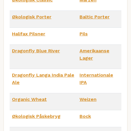
Økologisk Porter
Baltic Porter
Halifax Pilsner
Pils
Dragonfly Blue River
Amerikaanse
Lager
Dragonfly Langa India Pale
Internationale
Ale
IPA
Organic Wheat
Weizen
Økologisk Påskebryg
Bock