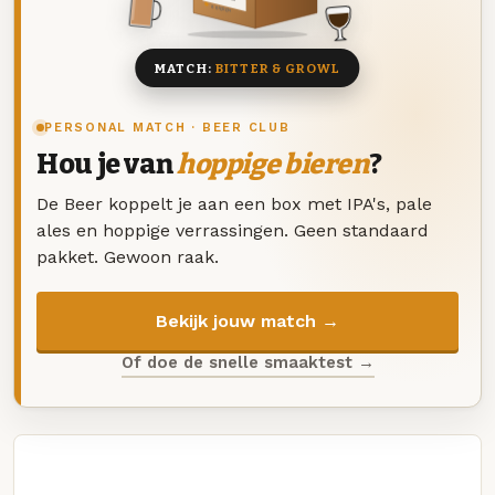
8 BIEREN
MATCH:
BITTER & GROWL
PERSONAL MATCH · BEER CLUB
Hou je van
hoppige bieren
?
De Beer koppelt je aan een box met IPA's, pale
ales en hoppige verrassingen. Geen standaard
pakket. Gewoon raak.
Bekijk jouw match →
Of doe de snelle smaaktest →