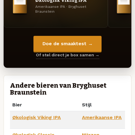
Økologisk Viking IPA
Amerikaanse IPA · Bryghuset
Braunstein
Doe de smaaktest →
Of stel direct je box samen →
Andere bieren van Bryghuset
Braunstein
Bier
Stijl
Økologisk Viking IPA
Amerikaanse IPA
Økologisk Classic
Märzen