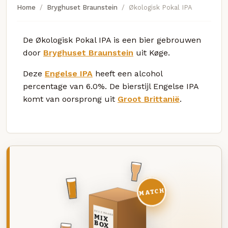
Home
Bryghuset Braunstein
Økologisk Pokal IPA
De Økologisk Pokal IPA is een bier gebrouwen
door
Bryghuset Braunstein
uit Køge.
Deze
Engelse IPA
heeft een alcohol
percentage van 6.0%. De bierstijl Engelse IPA
komt van oorsprong uit
Groot Brittanië
.
MATCH
DEZE MAAND
MIX
BOX