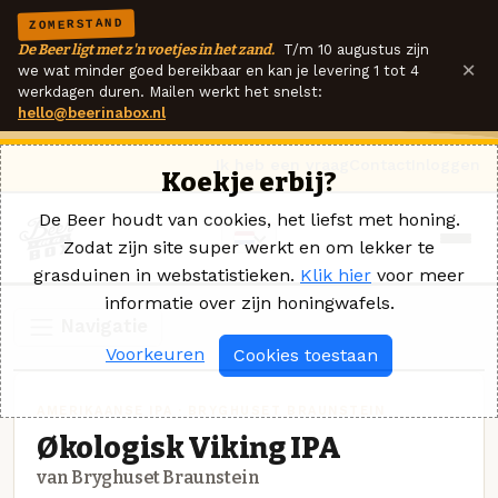
ZOMERSTAND
De Beer ligt met z'n voetjes in het zand.
T/m 10 augustus zijn
×
we wat minder goed bereikbaar en kan je levering 1 tot 4
werkdagen duren. Mailen werkt het snelst:
hello@beerinabox.nl
Ik heb een vraag
Contact
Inloggen
Koekje erbij?
De Beer houdt van cookies, het liefst met honing.
Zodat zijn site super werkt en om lekker te
grasduinen in webstatistieken.
Klik hier
voor meer
informatie over zijn honingwafels.
Navigatie
Voorkeuren
Cookies toestaan
AMERIKAANSE IPA · BRYGHUSET BRAUNSTEIN
Økologisk Viking IPA
van Bryghuset Braunstein