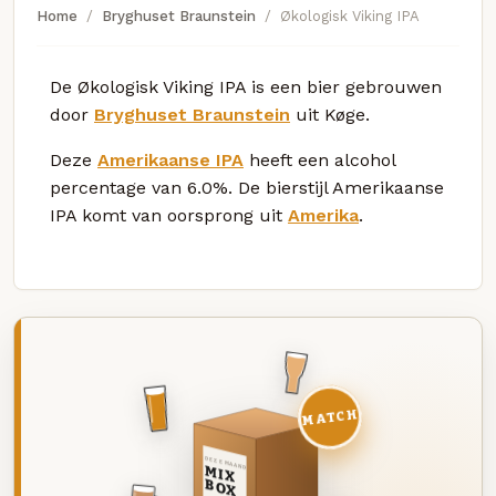
Home
Bryghuset Braunstein
Økologisk Viking IPA
De Økologisk Viking IPA is een bier gebrouwen
door
Bryghuset Braunstein
uit Køge.
Deze
Amerikaanse IPA
heeft een alcohol
percentage van 6.0%. De bierstijl Amerikaanse
IPA komt van oorsprong uit
Amerika
.
MATCH
DEZE MAAND
MIX
BOX