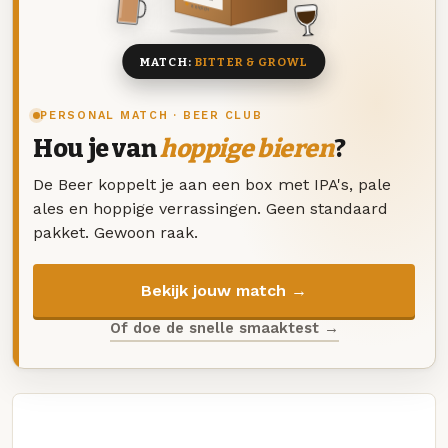
8 BIEREN
MATCH:
BITTER & GROWL
PERSONAL MATCH · BEER CLUB
Hou je van
hoppige bieren
?
De Beer koppelt je aan een box met IPA's, pale
ales en hoppige verrassingen. Geen standaard
pakket. Gewoon raak.
Bekijk jouw match →
Of doe de snelle smaaktest →