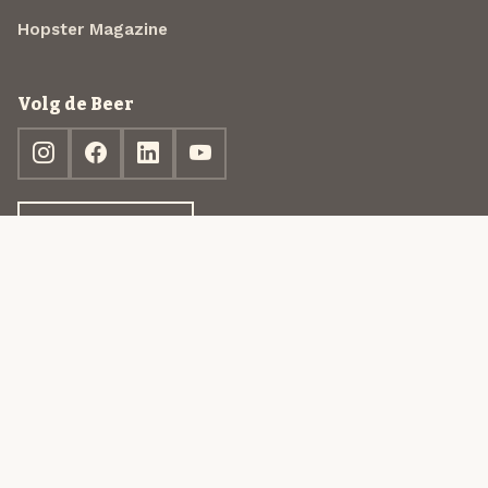
Hopster Magazine
Volg de Beer
Ontdek jouw box
© 2013-2026 Beer in a Box BV