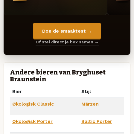
Doe de smaaktest →
Of stel direct je box samen →
Andere bieren van Bryghuset
Braunstein
Bier
Stijl
Økologisk Classic
Märzen
Økologisk Porter
Baltic Porter