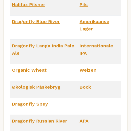
Halifax Pilsner
Pils
Dragonfly Blue River
Amerikaanse
Lager
Dragonfly Langa India Pale
Internationale
Ale
IPA
Organic Wheat
Weizen
Økologisk Påskebryg
Bock
Dragonfly Spey
Dragonfly Russian River
APA