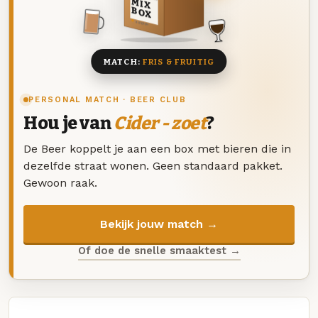
MIX
BOX
8 BIEREN
MATCH:
FRIS & FRUITIG
PERSONAL MATCH · BEER CLUB
Hou je van
Cider - zoet
?
De Beer koppelt je aan een box met bieren die in
dezelfde straat wonen. Geen standaard pakket.
Gewoon raak.
Bekijk jouw match →
Of doe de snelle smaaktest →