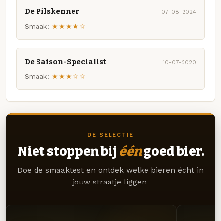
De Pilskenner
07-08-2024
Smaak:
★★★★☆
De Saison-Specialist
10-07-2020
Smaak:
★★★☆☆
DE SELECTIE
Niet stoppen bij
één
goed bier.
Doe de smaaktest en ontdek welke bieren écht in
jouw straatje liggen.