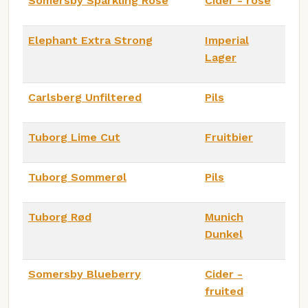
Somersby Sparkling Rosé
Cider - rose
Elephant Extra Strong
Imperial
Lager
Carlsberg Unfiltered
Pils
Tuborg Lime Cut
Fruitbier
Tuborg Sommerøl
Pils
Tuborg Rød
Munich
Dunkel
Somersby Blueberry
Cider -
fruited