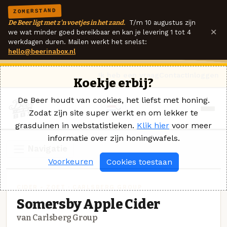
ZOMERSTAND
De Beer ligt met z'n voetjes in het zand.
T/m 10 augustus zijn
×
we wat minder goed bereikbaar en kan je levering 1 tot 4
werkdagen duren. Mailen werkt het snelst:
hello@beerinabox.nl
Ik heb een vraag
Contact
Inloggen
Koekje erbij?
De Beer houdt van cookies, het liefst met honing.
Zodat zijn site super werkt en om lekker te
grasduinen in webstatistieken.
Klik hier
voor meer
informatie over zijn honingwafels.
Navigatie
Voorkeuren
Cookies toestaan
CIDER - ZOET · CARLSBERG GROUP
Somersby Apple Cider
van Carlsberg Group