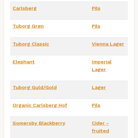
Carlsberg
Pils
Tuborg Grøn
Pils
Tuborg Classic
Vienna Lager
Elephant
Imperial
Lager
Tuborg Guld/Gold
Lager
Organic Carlsberg Hof
Pils
Somersby Blackberry
Cider -
fruited