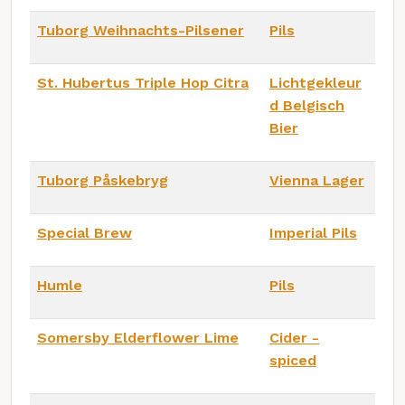
Tuborg Weihnachts-Pilsener
Pils
St. Hubertus Triple Hop Citra
Lichtgekleur
d Belgisch
Bier
Tuborg Påskebryg
Vienna Lager
Special Brew
Imperial Pils
Humle
Pils
Somersby Elderflower Lime
Cider -
spiced