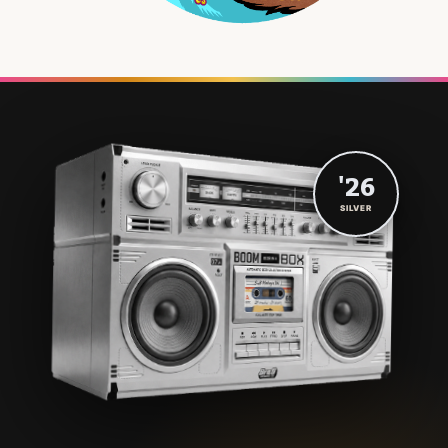
'26
SILVER