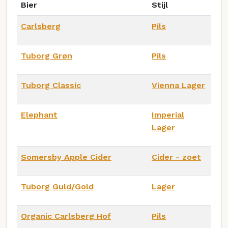
Bier
Stijl
Carlsberg
Pils
Tuborg Grøn
Pils
Tuborg Classic
Vienna Lager
Elephant
Imperial
Lager
Somersby Apple Cider
Cider - zoet
Tuborg Guld/Gold
Lager
Organic Carlsberg Hof
Pils