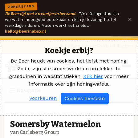
ZOMERSTAND
De Beer ligt met z'n voetjes in het zand.
T/m 10 augustus zijn
×
we wat minder goed bereikbaar en kan je levering 1 tot 4
werkdagen duren. Mailen werkt het snelst:
hello@beerinabox.nl
Ik heb een vraag
Contact
Inloggen
Koekje erbij?
De Beer houdt van cookies, het liefst met honing.
Zodat zijn site super werkt en om lekker te
grasduinen in webstatistieken.
Klik hier
voor meer
informatie over zijn honingwafels.
Navigatie
Voorkeuren
Cookies toestaan
CIDER - FRUITED · CARLSBERG GROUP
Somersby Watermelon
van Carlsberg Group