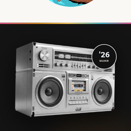
'26
SILVER