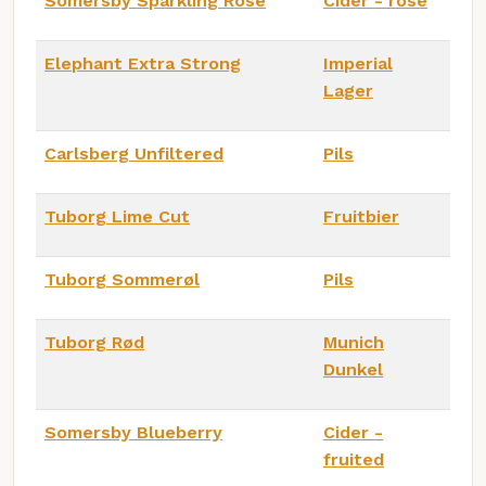
Somersby Sparkling Rosé
Cider - rose
Elephant Extra Strong
Imperial
Lager
Carlsberg Unfiltered
Pils
Tuborg Lime Cut
Fruitbier
Tuborg Sommerøl
Pils
Tuborg Rød
Munich
Dunkel
Somersby Blueberry
Cider -
fruited