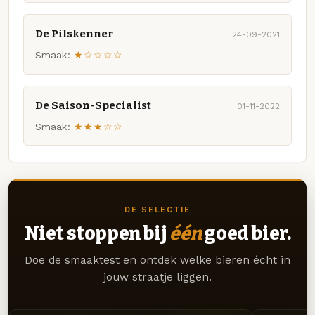
De Pilskenner
24-09-2021
Smaak:
★☆☆☆☆
De Saison-Specialist
01-11-2022
Smaak:
★★★☆☆
DE SELECTIE
Niet stoppen bij
één
goed bier.
Doe de smaaktest en ontdek welke bieren écht in
jouw straatje liggen.