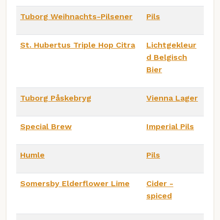
Tuborg Weihnachts-Pilsener
Pils
St. Hubertus Triple Hop Citra
Lichtgekleur
d Belgisch
Bier
Tuborg Påskebryg
Vienna Lager
Special Brew
Imperial Pils
Humle
Pils
Somersby Elderflower Lime
Cider -
spiced