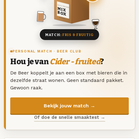
DEZE MAAND
MIX
BOX
8 BIEREN
MATCH:
FRIS & FRUITIG
PERSONAL MATCH · BEER CLUB
Hou je van
Cider - fruited
?
De Beer koppelt je aan een box met bieren die in
dezelfde straat wonen. Geen standaard pakket.
Gewoon raak.
Bekijk jouw match →
Of doe de snelle smaaktest →