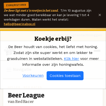
ZOMERSTAND
De Beer ligt met z'n voetjes in het zand.
T/m 10 augustus zijn
×
we wat minder goed bereikbaar en kan je levering 1 tot 4
werkdagen duren. Mailen werkt het snelst:
hello@beerinabox.nl
Ik heb een vraag
Contact
Inloggen
Koekje erbij?
De Beer houdt van cookies, het liefst met honing.
Zodat zijn site super werkt en om lekker te
grasduinen in webstatistieken.
Klik hier
voor meer
informatie over zijn honingwafels.
Navigatie
Voorkeuren
Cookies toestaan
HELLES · RED RACER
Beer League
van Red Racer