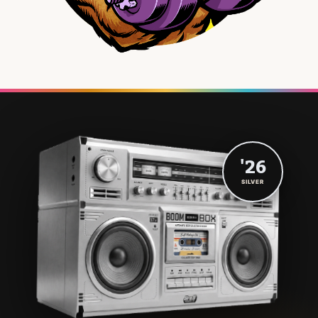
'26
SILVER