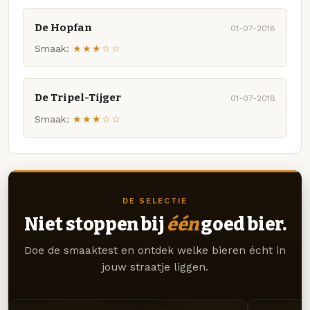
De Hopfan
01-07-2018
Smaak:
★★★☆☆
De Tripel-Tijger
01-07-2018
Smaak:
★★★☆☆
DE SELECTIE
Niet stoppen bij
één
goed bier.
Doe de smaaktest en ontdek welke bieren écht in
jouw straatje liggen.