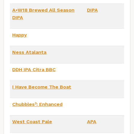
A•W18 Brewed All Season
DIPA
DIPA
Happy
Ness Atalanta
DDH IPA Citra BBC
I Have Become The Boat
Chubbles³: Enhanced
West Coast Pale
APA