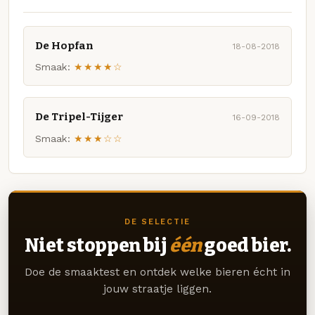
De Hopfan
18-08-2018
Smaak:
★★★★☆
De Tripel-Tijger
16-09-2018
Smaak:
★★★☆☆
DE SELECTIE
Niet stoppen bij
één
goed bier.
Doe de smaaktest en ontdek welke bieren écht in
jouw straatje liggen.