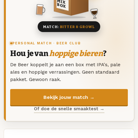
MIX
BOX
8 BIEREN
MATCH:
BITTER & GROWL
PERSONAL MATCH · BEER CLUB
Hou je van
hoppige bieren
?
De Beer koppelt je aan een box met IPA's, pale
ales en hoppige verrassingen. Geen standaard
pakket. Gewoon raak.
Bekijk jouw match →
Of doe de snelle smaaktest →