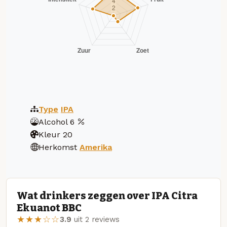
Type
IPA
Alcohol
6
Kleur
20
Herkomst
Amerika
Wat drinkers zeggen over IPA Citra
Ekuanot BBC
★★★☆☆
3.9
uit 2 reviews