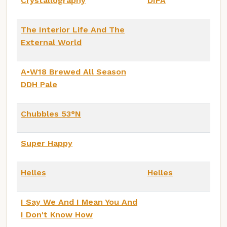
Crystallography
DIPA
The Interior Life And The
External World
A•W18 Brewed All Season
DDH Pale
Chubbles 53°N
Super Happy
Helles
Helles
I Say We And I Mean You And
I Don't Know How