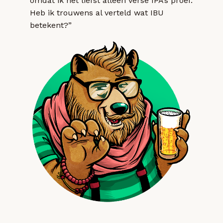
omdat ik het liefst alleen verse IPA’s proef.
Heb ik trouwens al verteld wat IBU
betekent?”