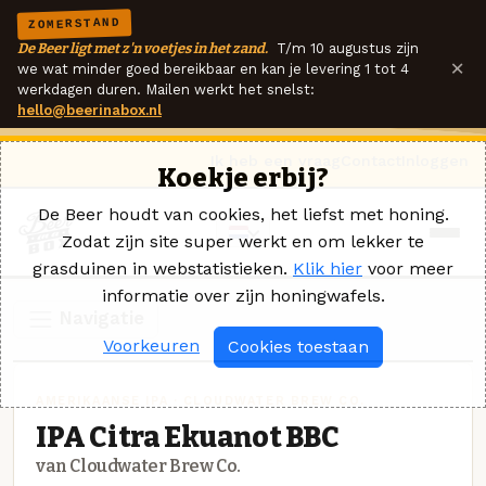
ZOMERSTAND
De Beer ligt met z'n voetjes in het zand.
T/m 10 augustus zijn
×
we wat minder goed bereikbaar en kan je levering 1 tot 4
werkdagen duren. Mailen werkt het snelst:
hello@beerinabox.nl
Ik heb een vraag
Contact
Inloggen
Koekje erbij?
De Beer houdt van cookies, het liefst met honing.
Zodat zijn site super werkt en om lekker te
grasduinen in webstatistieken.
Klik hier
voor meer
informatie over zijn honingwafels.
Navigatie
Voorkeuren
Cookies toestaan
AMERIKAANSE IPA · CLOUDWATER BREW CO.
IPA Citra Ekuanot BBC
van Cloudwater Brew Co.