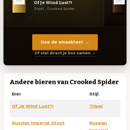
Of Je Wind Lust?!
Tripel · Crooked Spider
Doe de smaaktest →
Of stel direct je box samen →
Andere bieren van Crooked Spider
Bier
Stijl
Of Je Wind Lust?!
Tripel
Russian Imperial Stout
Russian