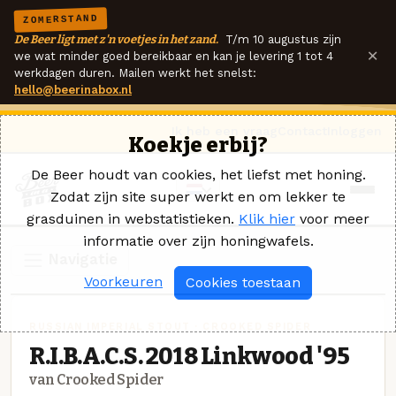
ZOMERSTAND
De Beer ligt met z'n voetjes in het zand.
T/m 10 augustus zijn
×
we wat minder goed bereikbaar en kan je levering 1 tot 4
werkdagen duren. Mailen werkt het snelst:
hello@beerinabox.nl
Ik heb een vraag
Contact
Inloggen
Koekje erbij?
De Beer houdt van cookies, het liefst met honing.
Zodat zijn site super werkt en om lekker te
grasduinen in webstatistieken.
Klik hier
voor meer
informatie over zijn honingwafels.
Navigatie
Voorkeuren
Cookies toestaan
RUSSIAN IMPERIAL STOUT · CROOKED SPIDER
R.I.B.A.C.S. 2018 Linkwood '95
van Crooked Spider