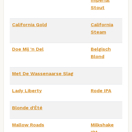
Imperial
Stout
California Gold
California
Steam
Doe Mij 'n Del
Belgisch
Blond
Met De Wassenaarse Slag
Lady Liberty
Rode IPA
Blonde d'Été
Mallow Roads
Milkshake