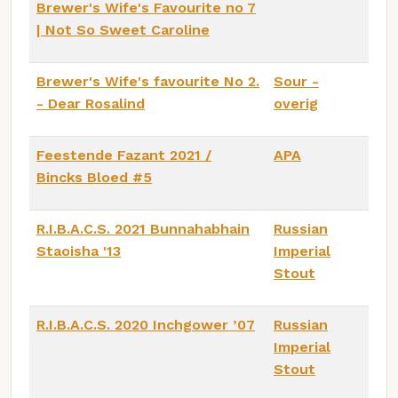
Brewer's Wife's Favourite no 7
| Not So Sweet Caroline
Brewer's Wife's favourite No 2.
Sour -
- Dear Rosalind
overig
Feestende Fazant 2021 /
APA
Bincks Bloed #5
R.I.B.A.C.S. 2021 Bunnahabhain
Russian
Staoisha '13
Imperial
Stout
R.I.B.A.C.S. 2020 Inchgower ’07
Russian
Imperial
Stout