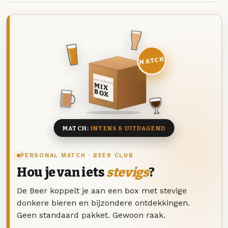
MATCH
DEZE MAAND
MIX
BOX
8 BIEREN
MATCH:
INTENS & UITDAGEND
PERSONAL MATCH · BEER CLUB
Hou je van iets
stevigs
?
De Beer koppelt je aan een box met stevige
donkere bieren en bijzondere ontdekkingen.
Geen standaard pakket. Gewoon raak.