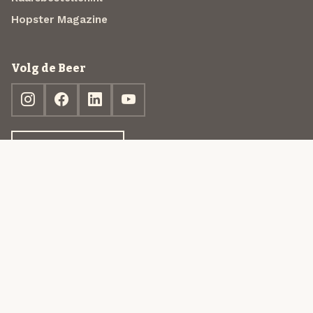
Hopster Magazine
Volg de Beer
Ontdek jouw box
© 2013-2026 Beer in a Box BV