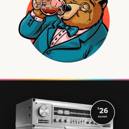
'26
SILVER