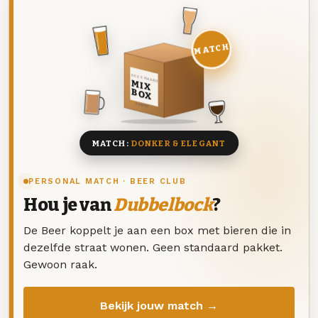
MATCH
DEZE MAAND
MIX
BOX
8 BIEREN
MATCH:
DONKER & ELEGANT
PERSONAL MATCH · BEER CLUB
Hou je van
Dubbelbock
?
De Beer koppelt je aan een box met bieren die in
dezelfde straat wonen. Geen standaard pakket.
Gewoon raak.
Bekijk jouw match →