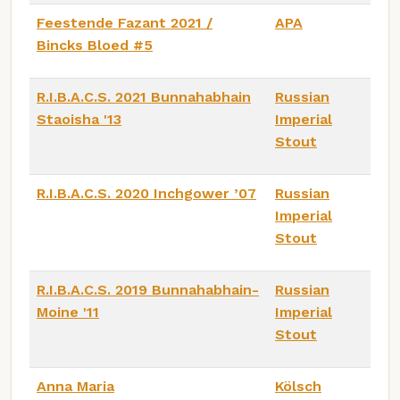
Feestende Fazant 2021 /
APA
Bincks Bloed #5
R.I.B.A.C.S. 2021 Bunnahabhain
Russian
Staoisha '13
Imperial
Stout
R.I.B.A.C.S. 2020 Inchgower ’07
Russian
Imperial
Stout
R.I.B.A.C.S. 2019 Bunnahabhain-
Russian
Moine '11
Imperial
Stout
Anna Maria
Kölsch