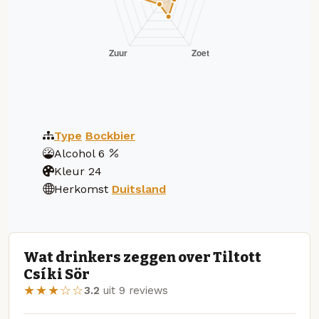
Type
Bockbier
Alcohol
6
Kleur
24
Herkomst
Duitsland
Wat drinkers zeggen over Tiltott
Csíki Sör
★★★☆☆
3.2
uit 9 reviews