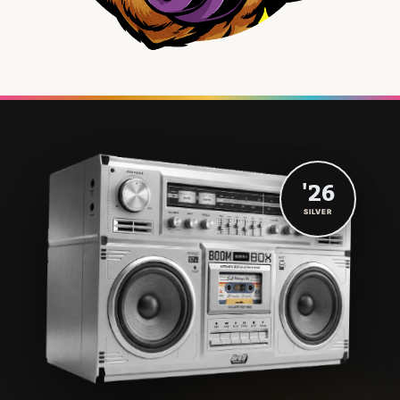
'26
SILVER