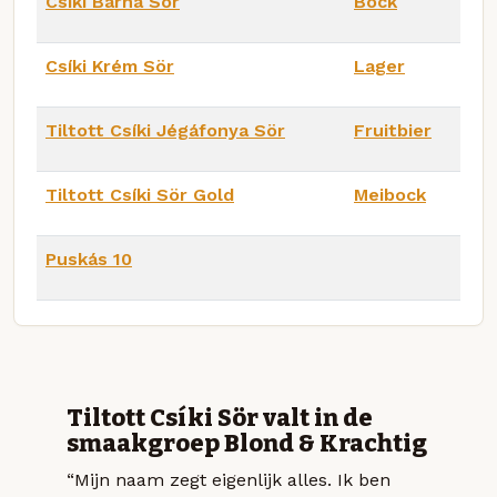
Csíki Barna Sör
Bock
Csíki Krém Sör
Lager
Tiltott Csíki Jégáfonya Sör
Fruitbier
Tiltott Csíki Sör Gold
Meibock
Puskás 10
Tiltott Csíki Sör valt in de
smaakgroep Blond & Krachtig
“Mijn naam zegt eigenlijk alles. Ik ben