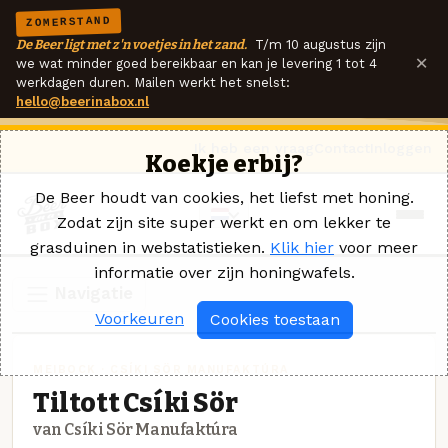
ZOMERSTAND
De Beer ligt met z'n voetjes in het zand.
T/m 10 augustus zijn
×
we wat minder goed bereikbaar en kan je levering 1 tot 4
werkdagen duren. Mailen werkt het snelst:
hello@beerinabox.nl
Ik heb een vraag
Contact
Inloggen
Koekje erbij?
De Beer houdt van cookies, het liefst met honing.
Zodat zijn site super werkt en om lekker te
grasduinen in webstatistieken.
Klik hier
voor meer
informatie over zijn honingwafels.
Navigatie
Voorkeuren
Cookies toestaan
MEIBOCK · CSÍKI SÖR MANUFAKTÚRA
Tiltott Csíki Sör
van Csíki Sör Manufaktúra