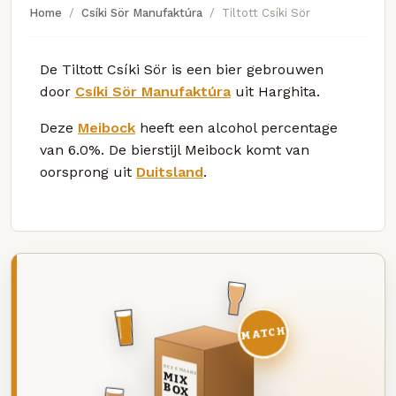
Home
Csíki Sör Manufaktúra
Tiltott Csíki Sör
De Tiltott Csíki Sör is een bier gebrouwen
door
Csíki Sör Manufaktúra
uit Harghita.
Deze
Meibock
heeft een alcohol percentage
van 6.0%. De bierstijl Meibock komt van
oorsprong uit
Duitsland
.
MATCH
DEZE MAAND
MIX
BOX