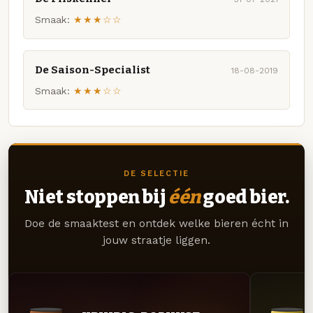
Smaak:
★★★☆☆
De Saison-Specialist
18-08-2019
Smaak:
★★★☆☆
DE SELECTIE
Niet stoppen bij
één
goed bier.
Doe de smaaktest en ontdek welke bieren écht in
jouw straatje liggen.