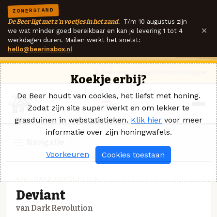
ZOMERSTAND
De Beer ligt met z'n voetjes in het zand.
T/m 10 augustus zijn
×
we wat minder goed bereikbaar en kan je levering 1 tot 4
werkdagen duren. Mailen werkt het snelst:
hello@beerinabox.nl
Ik heb een vraag
Contact
Inloggen
Koekje erbij?
De Beer houdt van cookies, het liefst met honing.
Zodat zijn site super werkt en om lekker te
grasduinen in webstatistieken.
Klik hier
voor meer
informatie over zijn honingwafels.
Navigatie
Voorkeuren
Cookies toestaan
APA · DARK REVOLUTION
Deviant
van Dark Revolution