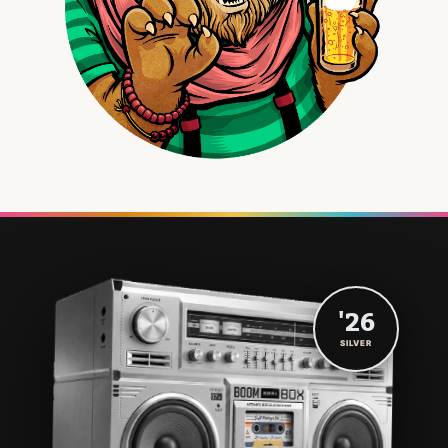
'26
SILVER