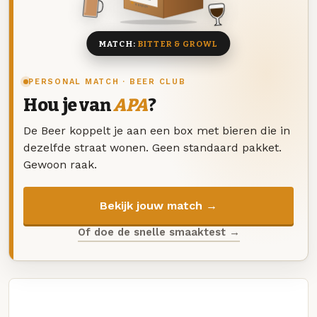
8 BIEREN
MATCH:
BITTER & GROWL
PERSONAL MATCH · BEER CLUB
Hou je van
APA
?
De Beer koppelt je aan een box met bieren die in
dezelfde straat wonen. Geen standaard pakket.
Gewoon raak.
Bekijk jouw match →
Of doe de snelle smaaktest →