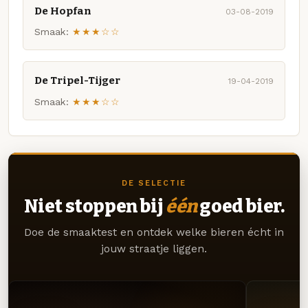
De Hopfan
03-08-2019
Smaak:
★★★☆☆
De Tripel-Tijger
19-04-2019
Smaak:
★★★☆☆
DE SELECTIE
Niet stoppen bij
één
goed bier.
Doe de smaaktest en ontdek welke bieren écht in
jouw straatje liggen.