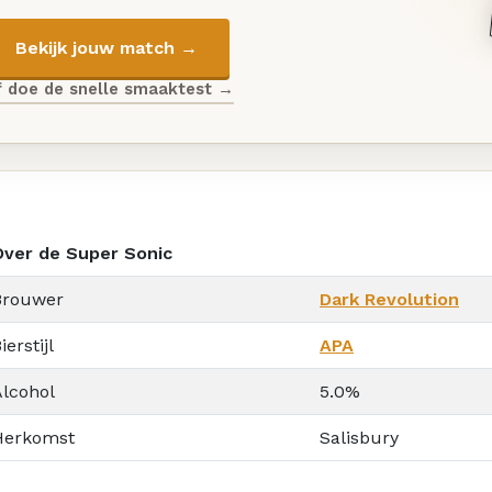
Bekijk jouw match →
f doe de snelle smaaktest →
Over de Super Sonic
Brouwer
Dark Revolution
ierstijl
APA
Alcohol
5.0%
Herkomst
Salisbury