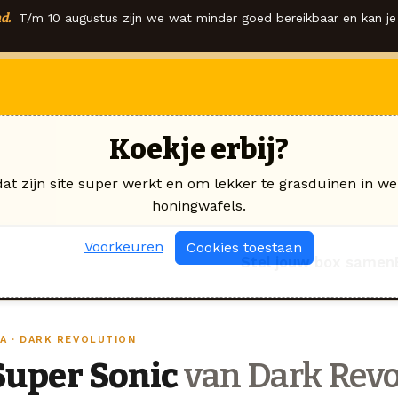
d.
T/m 10 augustus zijn we wat minder goed bereikbaar en kan je 
Koekje erbij?
dat zijn site super werkt en om lekker te grasduinen in we
honingwafels.
Voorkeuren
Cookies toestaan
Stel jouw box samen
PA · DARK REVOLUTION
Super Sonic
van Dark Revo