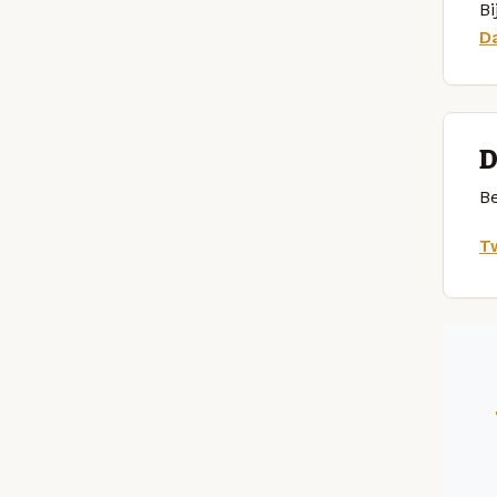
Bi
D
D
Be
Tw