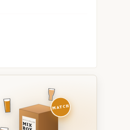
MATCH
DEZE MAAND
MIX
BOX