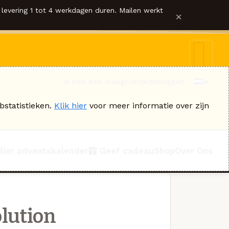
levering 1 tot 4 werkdagen duren. Mailen werkt
×
Ik heb een vraag
Contact
Inloggen
bstatistieken.
Klik hier
voor meer informatie over zijn
Bier adventskalender
Geef cadeau
Shop
Over Ons
lution