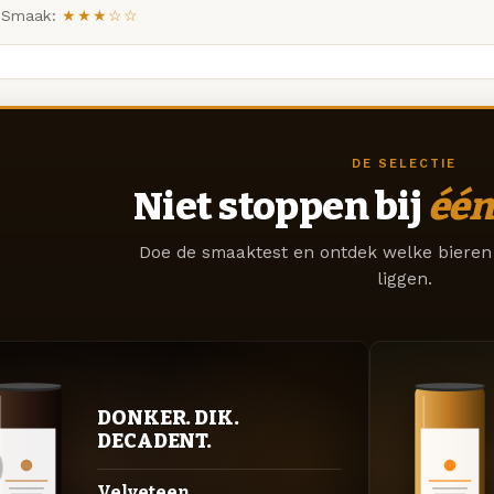
Smaak:
★★★☆☆
DE SELECTIE
Niet stoppen bij
één
Doe de smaaktest en ontdek welke bieren 
liggen.
DONKER. DIK.
DECADENT.
Velveteen