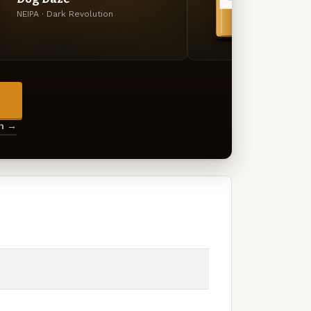
NEIPA · Dark Revolution
Sessio
→
en →