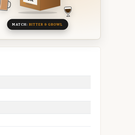
8 BIEREN
MATCH:
BITTER & GROWL