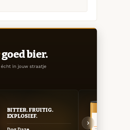
goed bier.
écht in jouw straatje
BITTER. FRUITIG.
BITT
EXPLOSIEF.
EXP
Dog Daze
Soni