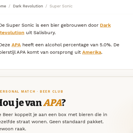
ome
Dark Revolution
Super Sonic
De Super Sonic is een bier gebrouwen door
Dark
Revolution
uit Salisbury.
Deze
APA
heeft een alcohol percentage van 5.0%. De
bierstijl APA komt van oorsprong uit
Amerika
.
ERSONAL MATCH · BEER CLUB
Hou je van
APA
?
 Beer koppelt je aan een box met bieren die in
ezelfde straat wonen. Geen standaard pakket.
ewoon raak.