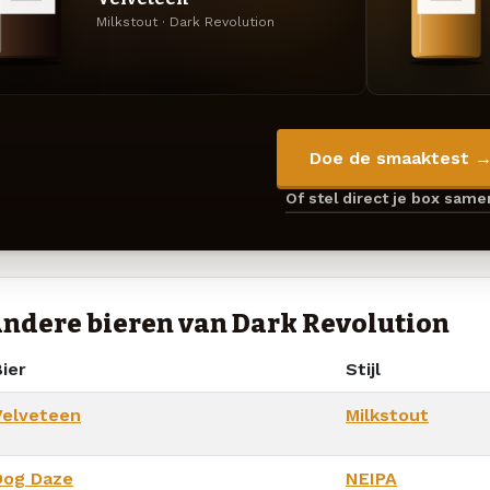
Milkstout · Dark Revolution
Doe de smaaktest 
Of stel direct je box sam
ndere bieren van Dark Revolution
ier
Stijl
Velveteen
Milkstout
Dog Daze
NEIPA