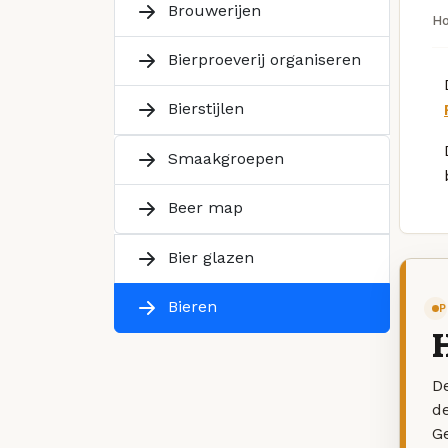
Brouwerijen
H
Bierproeverij organiseren
Bierstijlen
Smaakgroepen
Beer map
Bier glazen
Bieren
P
De
d
G