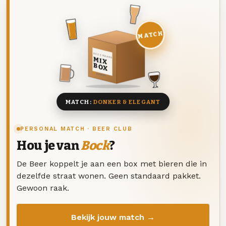
MATCH
DEZE MAAND
MIX
BOX
8 BIEREN
MATCH:
DONKER & ELEGANT
PERSONAL MATCH · BEER CLUB
Hou je van
Bock
?
De Beer koppelt je aan een box met bieren die in
dezelfde straat wonen. Geen standaard pakket.
Gewoon raak.
Bekijk jouw match →