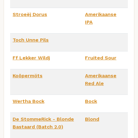
Stroeëj Dorus
Amerikaanse
IPA
Toch Unne Pils
Ff Lekker Wildj
Fruited Sour
Koôpermöts
Amerikaanse
Red Ale
Wertha Bock
Bock
De StommeRick - Blonde
Blond
Bastaard (Batch 2.0)