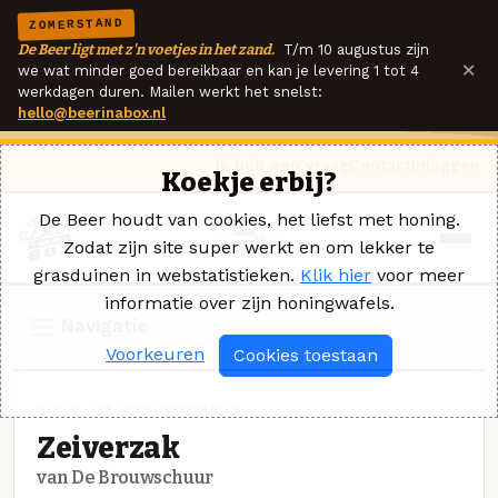
ZOMERSTAND
De Beer ligt met z'n voetjes in het zand.
T/m 10 augustus zijn
×
we wat minder goed bereikbaar en kan je levering 1 tot 4
werkdagen duren. Mailen werkt het snelst:
hello@beerinabox.nl
Ik heb een vraag
Contact
Inloggen
Koekje erbij?
De Beer houdt van cookies, het liefst met honing.
Zodat zijn site super werkt en om lekker te
grasduinen in webstatistieken.
Klik hier
voor meer
informatie over zijn honingwafels.
Navigatie
Voorkeuren
Cookies toestaan
BOCK · DE BROUWSCHUUR
Zeiverzak
van De Brouwschuur