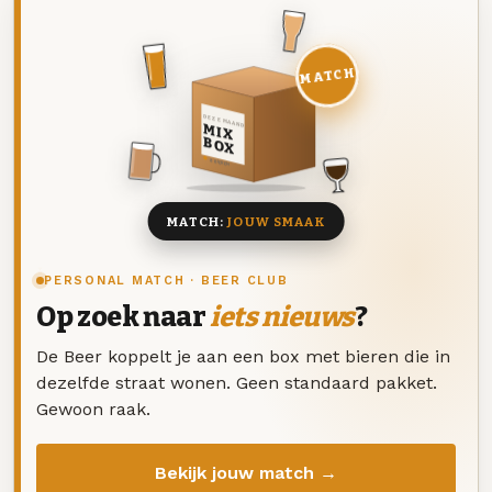
MATCH
DEZE MAAND
MIX
BOX
8 BIEREN
MATCH:
JOUW SMAAK
PERSONAL MATCH · BEER CLUB
Op zoek naar
iets nieuws
?
De Beer koppelt je aan een box met bieren die in
dezelfde straat wonen. Geen standaard pakket.
Gewoon raak.
Bekijk jouw match →