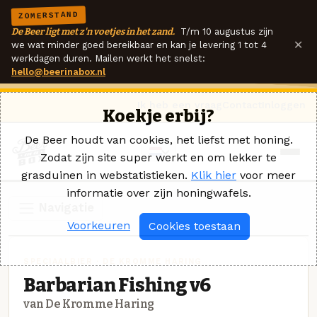
ZOMERSTAND
De Beer ligt met z'n voetjes in het zand.
T/m 10 augustus zijn
×
we wat minder goed bereikbaar en kan je levering 1 tot 4
werkdagen duren. Mailen werkt het snelst:
hello@beerinabox.nl
Ik heb een vraag
Contact
Inloggen
Koekje erbij?
De Beer houdt van cookies, het liefst met honing.
Zodat zijn site super werkt en om lekker te
grasduinen in webstatistieken.
Klik hier
voor meer
informatie over zijn honingwafels.
Navigatie
Voorkeuren
Cookies toestaan
SPECIAALBIER · DE KROMME HARING
Barbarian Fishing v6
van De Kromme Haring