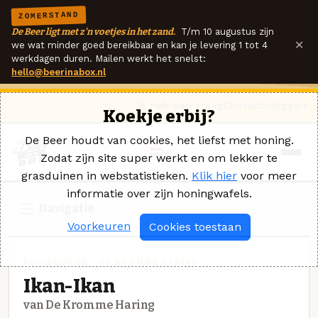
ZOMERSTAND
De Beer ligt met z'n voetjes in het zand.
T/m 10 augustus zijn
×
we wat minder goed bereikbaar en kan je levering 1 tot 4
werkdagen duren. Mailen werkt het snelst:
hello@beerinabox.nl
Ik heb een vraag
Contact
Inloggen
Koekje erbij?
De Beer houdt van cookies, het liefst met honing.
Zodat zijn site super werkt en om lekker te
grasduinen in webstatistieken.
Klik hier
voor meer
informatie over zijn honingwafels.
Navigatie
Voorkeuren
Cookies toestaan
KRUIDENBIER · DE KROMME HARING
Ikan-Ikan
van De Kromme Haring