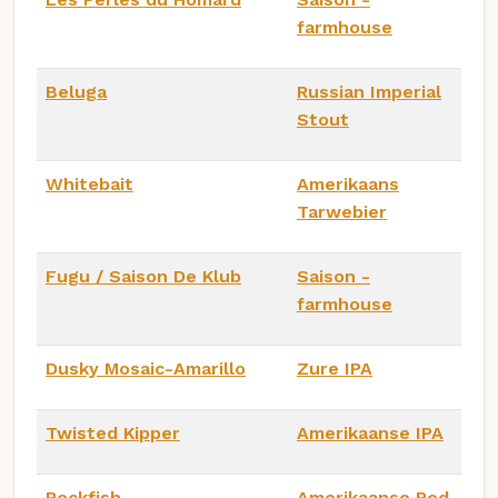
farmhouse
Beluga
Russian Imperial
Stout
Whitebait
Amerikaans
Tarwebier
Fugu / Saison De Klub
Saison -
farmhouse
Dusky Mosaic-Amarillo
Zure IPA
Twisted Kipper
Amerikaanse IPA
Rockfish
Amerikaanse Red