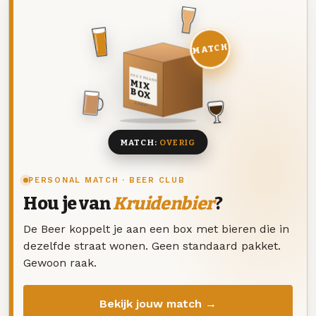
MATCH
DEZE MAAND
MIX
BOX
8 BIEREN
MATCH:
OVERIG
PERSONAL MATCH · BEER CLUB
Hou je van
Kruidenbier
?
De Beer koppelt je aan een box met bieren die in
dezelfde straat wonen. Geen standaard pakket.
Gewoon raak.
Bekijk jouw match →