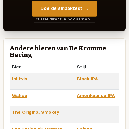
Doe de smaaktest →
Of stel direct je box samen →
Andere bieren van De Kromme
Haring
Bier
Stijl
Inktvis
Black IPA
Wahoo
Amerikaanse IPA
The Original Smokey
Les Perles du Homard
Saison -