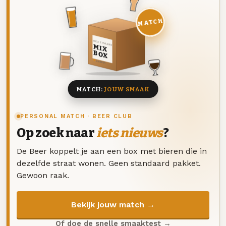
MATCH
DEZE MAAND
MIX
BOX
8 BIEREN
MATCH:
JOUW SMAAK
PERSONAL MATCH · BEER CLUB
Op zoek naar
iets nieuws
?
De Beer koppelt je aan een box met bieren die in
dezelfde straat wonen. Geen standaard pakket.
Gewoon raak.
Bekijk jouw match →
Of doe de snelle smaaktest →