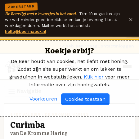
ZOMERSTAND
De Beer ligt met z'n voetjes in het zand.
T/m 10 augustus zijn
×
we wat minder goed bereikbaar en kan je levering 1 tot 4
werkdagen duren. Mailen werkt het snelst:
hello@beerinabox.nl
Ik heb een vraag
Contact
Inloggen
Koekje erbij?
De Beer houdt van cookies, het liefst met honing.
Zodat zijn site super werkt en om lekker te
grasduinen in webstatistieken.
Klik hier
voor meer
informatie over zijn honingwafels.
Navigatie
Voorkeuren
Cookies toestaan
SPECIAALBIER · DE KROMME HARING
Curimba
van De Kromme Haring