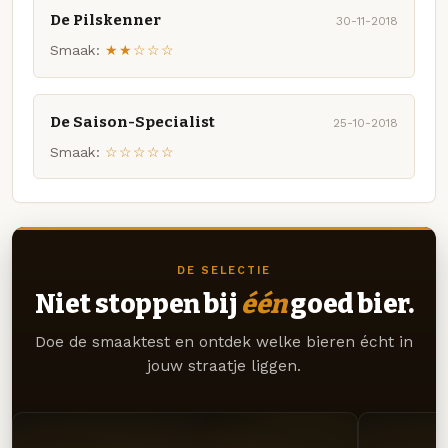
De Pilskenner
30-11-2018
Smaak:
★★☆☆☆
De Saison-Specialist
25-10-2018
Smaak:
☆☆☆☆☆
DE SELECTIE
Niet stoppen bij
één
goed bier.
Doe de smaaktest en ontdek welke bieren écht in
jouw straatje liggen.