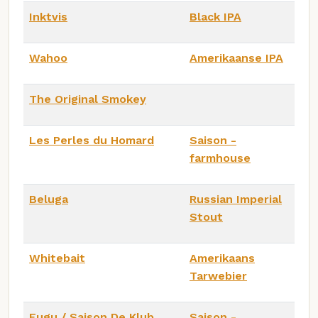
Inktvis
Black IPA
Wahoo
Amerikaanse IPA
The Original Smokey
Les Perles du Homard
Saison -
farmhouse
Beluga
Russian Imperial
Stout
Whitebait
Amerikaans
Tarwebier
Fugu / Saison De Klub
Saison -