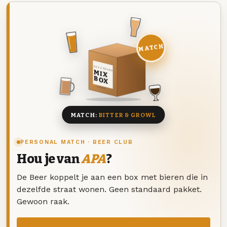
MATCH
DEZE MAAND
MIX
BOX
8 BIEREN
MATCH:
BITTER & GROWL
PERSONAL MATCH · BEER CLUB
Hou je van
APA
?
De Beer koppelt je aan een box met bieren die in
dezelfde straat wonen. Geen standaard pakket.
Gewoon raak.