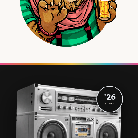
'26
SILVER