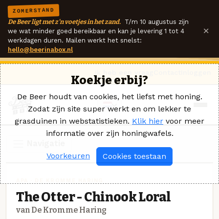
ZOMERSTAND
De Beer ligt met z'n voetjes in het zand.
T/m 10 augustus zijn
×
we wat minder goed bereikbaar en kan je levering 1 tot 4
werkdagen duren. Mailen werkt het snelst:
hello@beerinabox.nl
Ik heb een vraag
Contact
Inloggen
Koekje erbij?
De Beer houdt van cookies, het liefst met honing.
Zodat zijn site super werkt en om lekker te
grasduinen in webstatistieken.
Klik hier
voor meer
informatie over zijn honingwafels.
Navigatie
Voorkeuren
Cookies toestaan
APA · DE KROMME HARING
The Otter - Chinook Loral
van De Kromme Haring