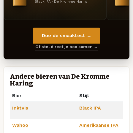
Black IPA · De Kromme Haring
Doe de smaaktest →
Of stel direct je box samen →
Andere bieren van De Kromme
Haring
Bier
Stijl
Inktvis
Black IPA
Wahoo
Amerikaanse IPA