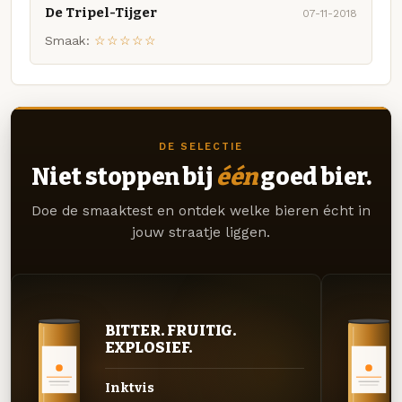
De Tripel-Tijger
07-11-2018
Smaak:
☆☆☆☆☆
DE SELECTIE
Niet stoppen bij
één
goed bier.
Doe de smaaktest en ontdek welke bieren écht in
jouw straatje liggen.
BITTER. FRUITIG.
EXPLOSIEF.
Inktvis