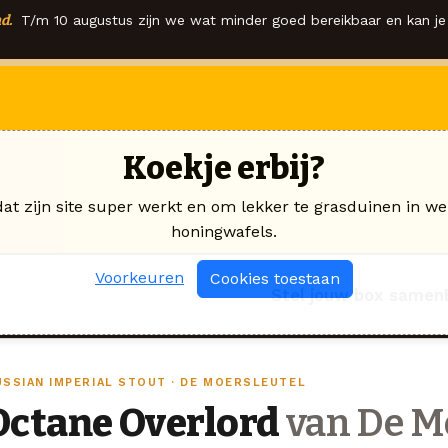
d.
T/m 10 augustus zijn we wat minder goed bereikbaar en kan je 
Koekje erbij?
dat zijn site super werkt en om lekker te grasduinen in we
honingwafels.
Voorkeuren
Cookies toestaan
Stel jouw box samen
USSIAN IMPERIAL STOUT · DE MOERSLEUTEL
Octane Overlord
van De Mo