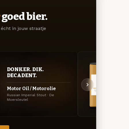
goed bier.
écht in jouw straatje
DONKER. DIK.
VER
DECADENT.
UIT
Motor Oil / Motorolie
Frui
Russian Imperial Stout · De
Specia
Moersleutel