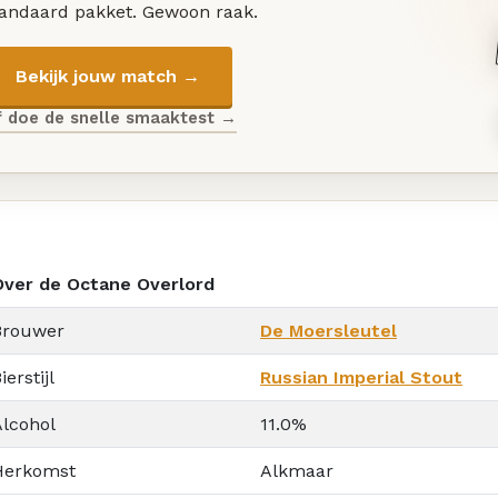
tandaard pakket. Gewoon raak.
Bekijk jouw match →
f doe de snelle smaaktest →
Over de Octane Overlord
Brouwer
De Moersleutel
ierstijl
Russian Imperial Stout
Alcohol
11.0%
Herkomst
Alkmaar