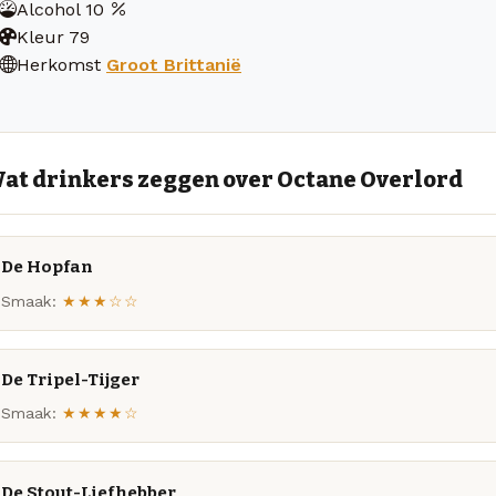
Alcohol
10
Kleur
79
Herkomst
Groot Brittanië
at drinkers zeggen over Octane Overlord
De Hopfan
Smaak:
★★★☆☆
De Tripel-Tijger
Smaak:
★★★★☆
De Stout-Liefhebber