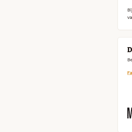
Bi
v
D
Be
F