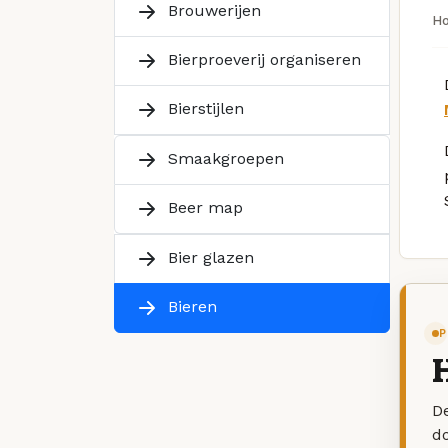
Brouwerijen
H
Bierproeverij organiseren
Bierstijlen
Smaakgroepen
Beer map
Bier glazen
Bieren
P
H
De
d