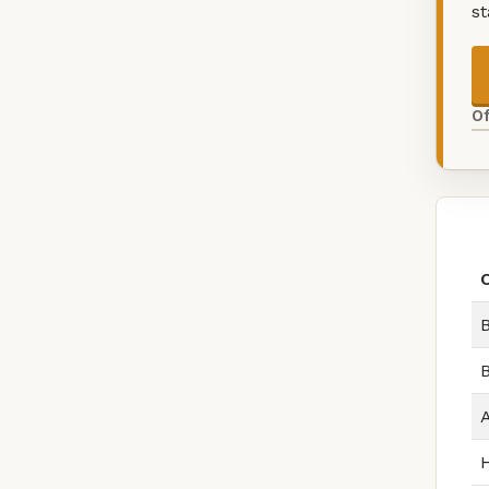
s
O
B