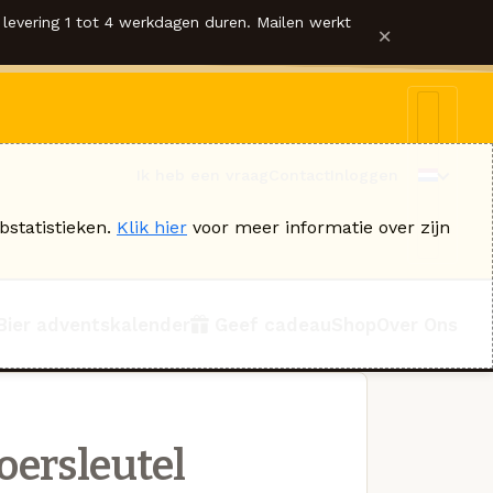
levering 1 tot 4 werkdagen duren. Mailen werkt
×
Ik heb een vraag
Contact
Inloggen
bstatistieken.
Klik hier
voor meer informatie over zijn
Bier adventskalender
Geef cadeau
Shop
Over Ons
ersleutel