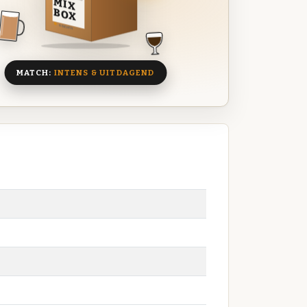
MIX
BOX
8 BIEREN
MATCH:
INTENS & UITDAGEND