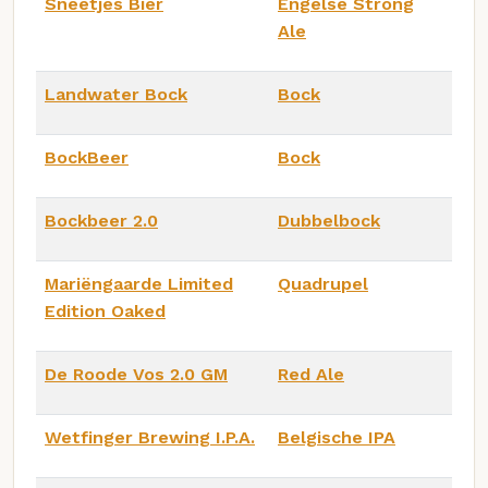
Sneetjes Bier
Engelse Strong
Ale
Landwater Bock
Bock
BockBeer
Bock
Bockbeer 2.0
Dubbelbock
Mariëngaarde Limited
Quadrupel
Edition Oaked
De Roode Vos 2.0 GM
Red Ale
Wetfinger Brewing I.P.A.
Belgische IPA