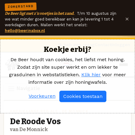
ZOMERSTAND
De Beer ligt met z'n voetjes in het zand.
T/m 10 augustus zijn
×
we wat minder goed bereikbaar en kan je levering 1 tot 4
werkdagen duren. Mailen werkt het snelst:
hello@beerinabox.nl
Ik heb een vraag
Contact
Inloggen
Koekje erbij?
De Beer houdt van cookies, het liefst met honing.
Zodat zijn site super werkt en om lekker te
grasduinen in webstatistieken.
Klik hier
voor meer
informatie over zijn honingwafels.
Navigatie
Voorkeuren
Cookies toestaan
AMERIKAANSE RED ALE · DE MONNICK
De Roode Vos
van De Monnick