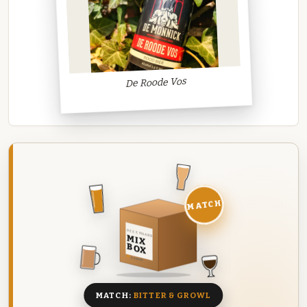
De Roode Vos
MATCH
DEZE MAAND
MIX
BOX
8 BIEREN
MATCH:
BITTER & GROWL