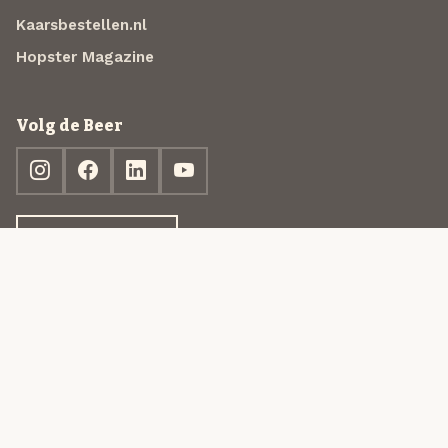
Kaarsbestellen.nl
Hopster Magazine
Volg de Beer
Ontdek jouw box
© 2013-2026 Beer in a Box BV