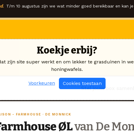
d.
T/m 10 augustus zijn we wat minder goed bereikbaar en kan je 
Koekje erbij?
dat zijn site super werkt en om lekker te grasduinen in we
honingwafels.
Voorkeuren
Cookies toestaan
Stel jouw box samen
AISON - FARMHOUSE · DE MONNICK
Farmhouse ØL
van De Mon