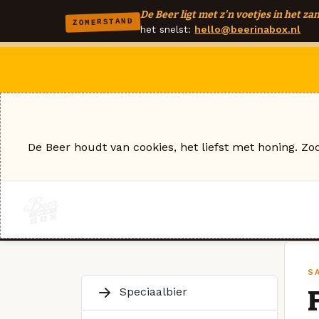
De Beer ligt met z'n voetjes in het zan
ZOMERSTAND
het snelst:
hello@beerinabox.nl
De Beer houdt van cookies, het liefst met honing. Zo
S
Speciaalbier