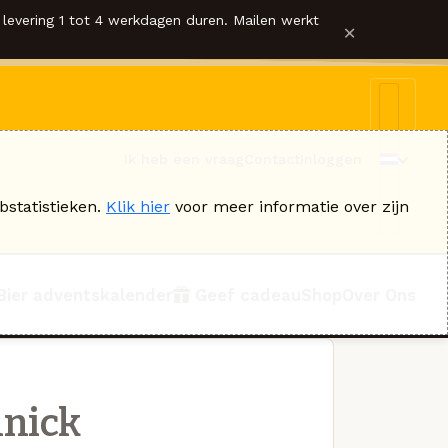
levering 1 tot 4 werkdagen duren. Mailen werkt
×
Ik heb een vraag
Contact
Inloggen
bstatistieken.
Klik hier
voor meer informatie over zijn
Bier adventskalender
Geef cadeau
Shop
Over Ons
nick