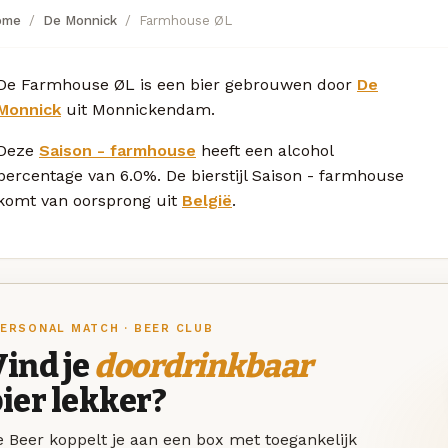
ome
De Monnick
Farmhouse ØL
De Farmhouse ØL is een bier gebrouwen door
De
Monnick
uit Monnickendam.
Deze
Saison - farmhouse
heeft een alcohol
percentage van 6.0%. De bierstijl Saison - farmhouse
komt van oorsprong uit
België
.
ERSONAL MATCH · BEER CLUB
ind je
doordrinkbaar
ier lekker?
 Beer koppelt je aan een box met toegankelijk