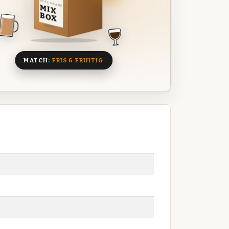
DEZE MAAND
MIX
BOX
8 BIEREN
MATCH:
FRIS & FRUITIG