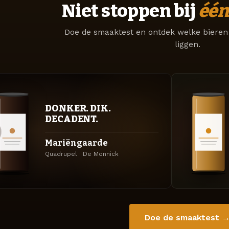
Niet stoppen bij
één
Doe de smaaktest en ontdek welke bieren 
liggen.
DONKER. DIK.
DECADENT.
Mariëngaarde
Quadrupel · De Monnick
Doe de smaaktest 