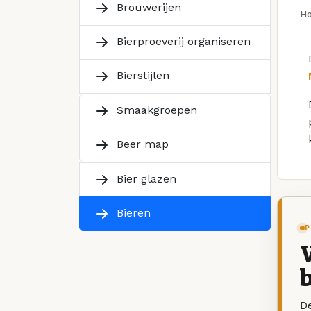
Brouwerijen
H
Bierproeverij organiseren
Bierstijlen
Smaakgroepen
Beer map
Bier glazen
Bieren
P
V
b
De