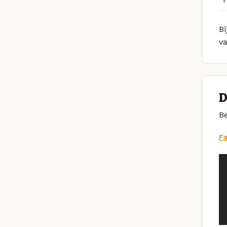
Bi
v
D
Be
F