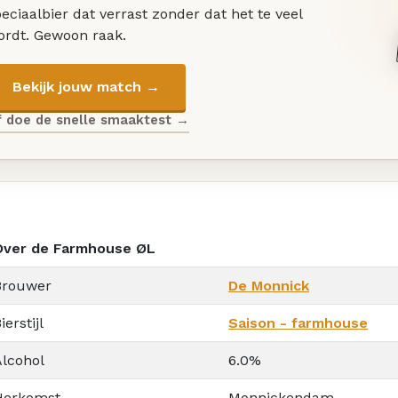
eciaalbier dat verrast zonder dat het te veel
ordt. Gewoon raak.
Bekijk jouw match →
f doe de snelle smaaktest →
Over de Farmhouse ØL
Brouwer
De Monnick
ierstijl
Saison - farmhouse
Alcohol
6.0%
Herkomst
Monnickendam