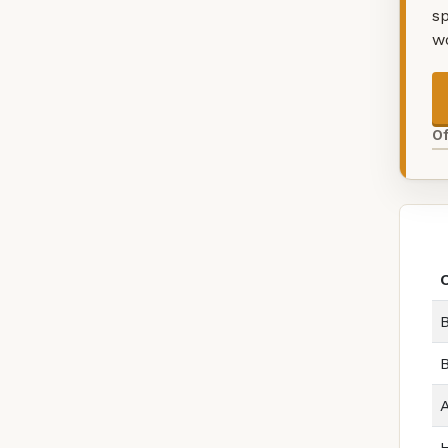
sp
w
O
B