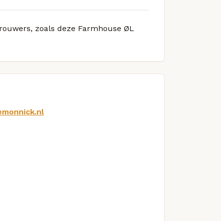
 brouwers, zoals deze Farmhouse ØL
emonnick.nl