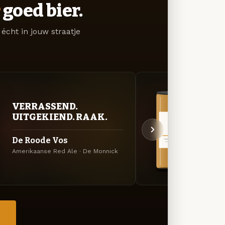
goed bier.
écht in jouw straatje
VERRASSEND.
VER
UITGEKIEND. RAAK.
UIT
De Roode Vos
Witte
Amerikaanse Red Ale · De Monnick
Specia
→