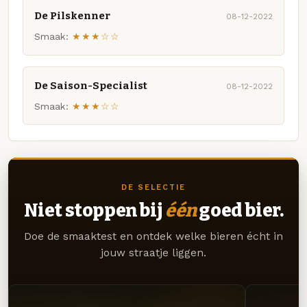
De Pilskenner
08-12-2022
Smaak:
★★★☆☆
De Saison-Specialist
08-12-2022
Smaak:
★★★☆☆
DE SELECTIE
Niet stoppen bij
één
goed bier.
Doe de smaaktest en ontdek welke bieren écht in
jouw straatje liggen.