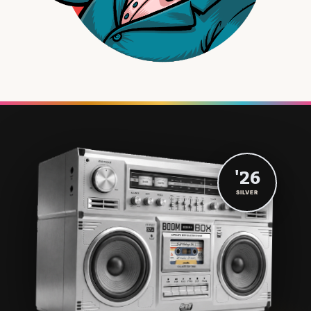
'26
SILVER