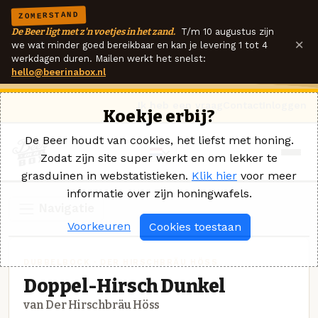
ZOMERSTAND
De Beer ligt met z'n voetjes in het zand.
T/m 10 augustus zijn
×
we wat minder goed bereikbaar en kan je levering 1 tot 4
werkdagen duren. Mailen werkt het snelst:
hello@beerinabox.nl
Ik heb een vraag
Contact
Inloggen
Koekje erbij?
De Beer houdt van cookies, het liefst met honing.
Zodat zijn site super werkt en om lekker te
grasduinen in webstatistieken.
Klik hier
voor meer
informatie over zijn honingwafels.
Navigatie
Voorkeuren
Cookies toestaan
DUBBELBOCK · DER HIRSCHBRÄU HÖSS
Doppel-Hirsch Dunkel
van Der Hirschbräu Höss