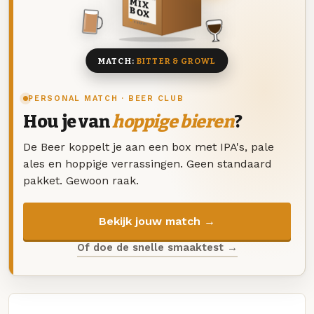
MIX
BOX
8 BIEREN
MATCH:
BITTER & GROWL
PERSONAL MATCH · BEER CLUB
Hou je van
hoppige bieren
?
De Beer koppelt je aan een box met IPA's, pale
ales en hoppige verrassingen. Geen standaard
pakket. Gewoon raak.
Bekijk jouw match →
Of doe de snelle smaaktest →