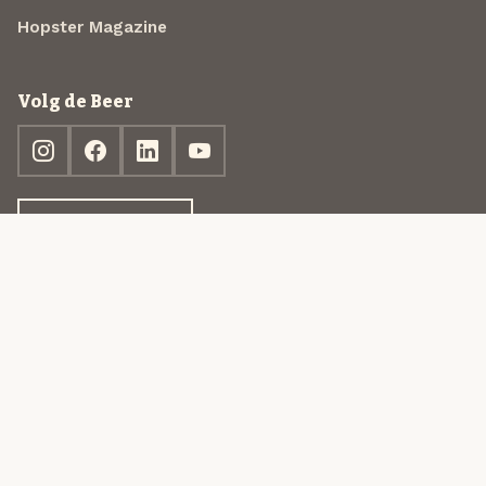
Hopster Magazine
Volg de Beer
Ontdek jouw box
© 2013-2026 Beer in a Box BV