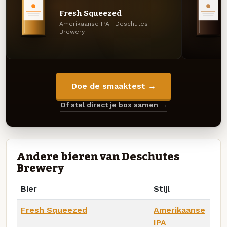
Fresh Squeezed
Amerikaanse IPA · Deschutes
Brewery
Doe de smaaktest →
Of stel direct je box samen →
Andere bieren van Deschutes
Brewery
Bier
Stijl
Fresh Squeezed
Amerikaanse
IPA