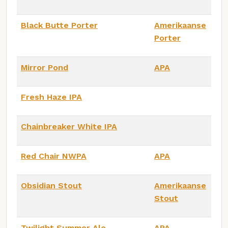
Black Butte Porter
Amerikaanse
Porter
Mirror Pond
APA
Fresh Haze IPA
Chainbreaker White IPA
Red Chair NWPA
APA
Obsidian Stout
Amerikaanse
Stout
Twilight Summer Ale
APA