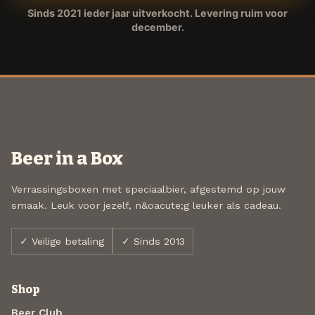
Sinds 2021 ieder jaar uitverkocht. Levering ruim voor
december.
Beer in a Box
Verrassingsboxen met speciaalbier, afgestemd op jouw
smaak. Leuk voor jezelf, n&oacute;g leuker als cadeau.
✓ Veilige betaling
✓ Sinds 2013
Shop
Beer Club