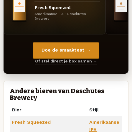
Fresh Squeezed
Amerikaanse IPA · Deschutes
Brewery
Doe de smaaktest →
Of stel direct je box samen →
Andere bieren van Deschutes
Brewery
Bier
Stijl
Fresh Squeezed
Amerikaanse
IPA