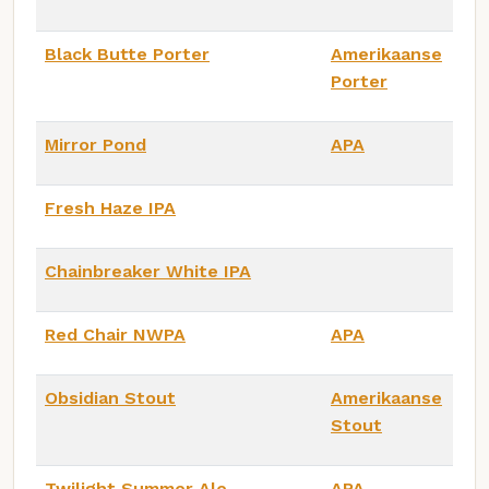
Black Butte Porter
Amerikaanse
Porter
Mirror Pond
APA
Fresh Haze IPA
Chainbreaker White IPA
Red Chair NWPA
APA
Obsidian Stout
Amerikaanse
Stout
Twilight Summer Ale
APA