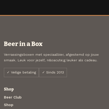
Beer in a Box
Verrassingsboxen met speciaalbier, afgestemd op jouw
smaak. Leuk voor jezelf, n&oacute;g leuker als cadeau.
✓ Veilige betaling
✓ Sinds 2013
Shop
Beer Club
Shop