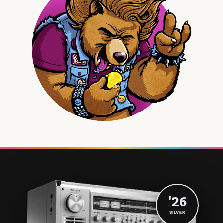
'26
SILVER