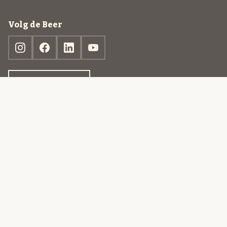
Volg de Beer
Ontdek jouw box
© 2013-2026 Beer in a Box BV