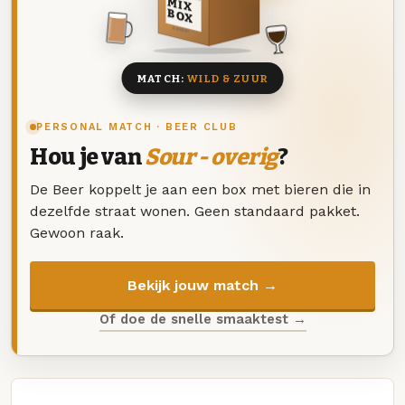
MIX
BOX
8 BIEREN
MATCH:
WILD & ZUUR
PERSONAL MATCH · BEER CLUB
Hou je van
Sour - overig
?
De Beer koppelt je aan een box met bieren die in
dezelfde straat wonen. Geen standaard pakket.
Gewoon raak.
Bekijk jouw match →
Of doe de snelle smaaktest →