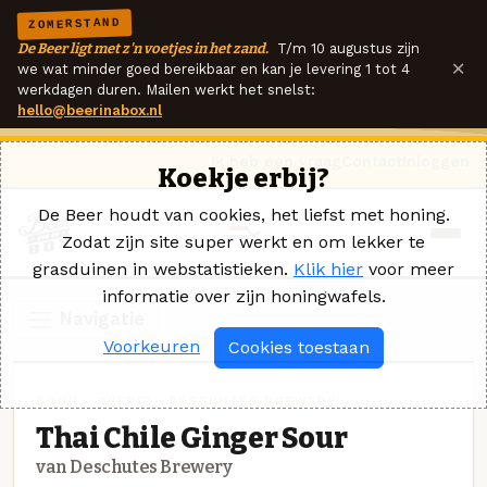
ZOMERSTAND
De Beer ligt met z'n voetjes in het zand.
T/m 10 augustus zijn
×
we wat minder goed bereikbaar en kan je levering 1 tot 4
werkdagen duren. Mailen werkt het snelst:
hello@beerinabox.nl
Ik heb een vraag
Contact
Inloggen
Koekje erbij?
De Beer houdt van cookies, het liefst met honing.
Zodat zijn site super werkt en om lekker te
grasduinen in webstatistieken.
Klik hier
voor meer
informatie over zijn honingwafels.
Navigatie
Voorkeuren
Cookies toestaan
SOUR - OVERIG · DESCHUTES BREWERY
Thai Chile Ginger Sour
van Deschutes Brewery