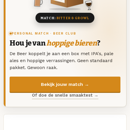
8 BIEREN
MATCH:
BITTER & GROWL
PERSONAL MATCH · BEER CLUB
Hou je van
hoppige bieren
?
De Beer koppelt je aan een box met IPA's, pale
ales en hoppige verrassingen. Geen standaard
pakket. Gewoon raak.
Bekijk jouw match →
Of doe de snelle smaaktest →