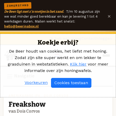
ZOMERSTAND
De Beer ligt met z'n voetjes in het zand.
T/m 10 augustus zijn
×
we wat minder goed bereikbaar en kan je levering 1 tot 4
werkdagen duren. Mailen werkt het snelst:
hello@beerinabox.nl
Ik heb een vraag
Contact
Inloggen
Koekje erbij?
De Beer houdt van cookies, het liefst met honing.
Zodat zijn site super werkt en om lekker te
grasduinen in webstatistieken.
Klik hier
voor meer
informatie over zijn honingwafels.
Navigatie
Voorkeuren
Cookies toestaan
AMERIKAANSE IPA · DOIS CORVOS
Freakshow
van Dois Corvos