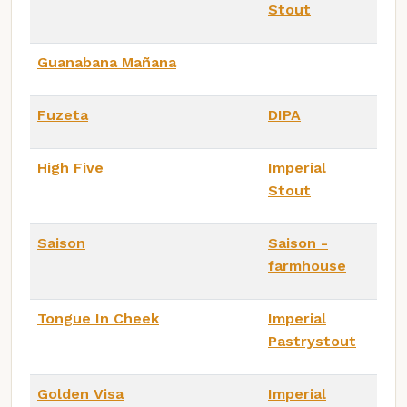
Stout
Guanabana Mañana
Fuzeta
DIPA
High Five
Imperial
Stout
Saison
Saison -
farmhouse
Tongue In Cheek
Imperial
Pastrystout
Golden Visa
Imperial