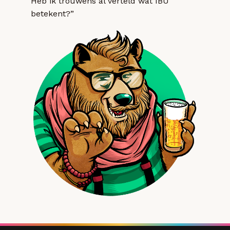
Heb ik trouwens al verteld wat IBU
betekent?”