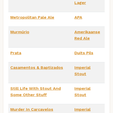
Lager
Metropolitan Pale Ale
APA
Murmúrio
Amerikaanse
Red Ale
Prata
Duits Pils
Casamentos & Baptizados
Imperial
Stout
Still Life With Stout And
Imperial
Some Other Stuff
Stout
Murder In Carcavelos
Imperial