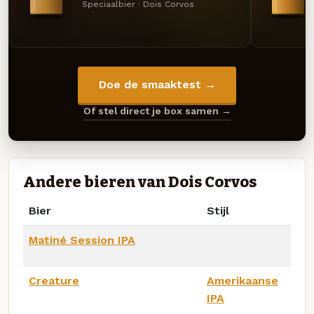
Speciaalbier · Dois Corvos
Doe de smaaktest →
Of stel direct je box samen →
Andere bieren van Dois Corvos
Bier
Stijl
Matiné Session IPA
Creature
Amerikaanse
IPA