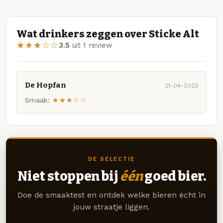
Wat drinkers zeggen over Sticke Alt
★★★☆☆
3.5
uit 1 review
De Hopfan
21-04-2023
Smaak:
★★★☆☆
DE SELECTIE
Niet stoppen bij
één
goed bier.
Doe de smaaktest en ontdek welke bieren écht in
jouw straatje liggen.