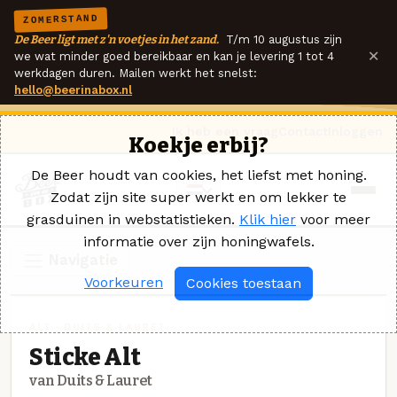
ZOMERSTAND
De Beer ligt met z'n voetjes in het zand.
T/m 10 augustus zijn
×
we wat minder goed bereikbaar en kan je levering 1 tot 4
werkdagen duren. Mailen werkt het snelst:
hello@beerinabox.nl
Ik heb een vraag
Contact
Inloggen
Koekje erbij?
De Beer houdt van cookies, het liefst met honing.
Zodat zijn site super werkt en om lekker te
grasduinen in webstatistieken.
Klik hier
voor meer
informatie over zijn honingwafels.
Navigatie
Voorkeuren
Cookies toestaan
ALT · DUITS & LAURET
Sticke Alt
van Duits & Lauret