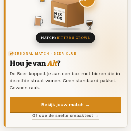
DEZE MAAND
MIX
BOX
8 BIEREN
MATCH:
BITTER & GROWL
PERSONAL MATCH · BEER CLUB
Hou je van
Alt
?
De Beer koppelt je aan een box met bieren die in
dezelfde straat wonen. Geen standaard pakket.
Gewoon raak.
Bekijk jouw match →
Of doe de snelle smaaktest →