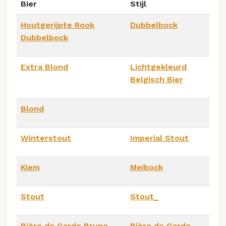
Bier
Stijl
Houtgerijpte Rook
Dubbelbock
Dubbelbock
Extra Blond
Lichtgekleurd
Belgisch Bier
Blond
Winterstout
Imperial Stout
Kiem
Meibock
Stout
Stout_
Bière de Garde Brune
Bière de Garde