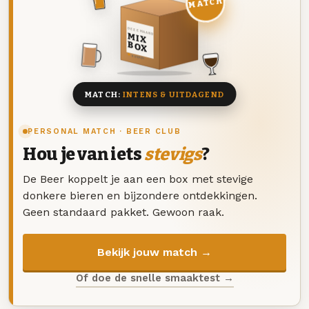
MATCH
DEZE MAAND
MIX
BOX
8 BIEREN
MATCH:
INTENS & UITDAGEND
PERSONAL MATCH · BEER CLUB
Hou je van iets
stevigs
?
De Beer koppelt je aan een box met stevige
donkere bieren en bijzondere ontdekkingen.
Geen standaard pakket. Gewoon raak.
Bekijk jouw match →
Of doe de snelle smaaktest →