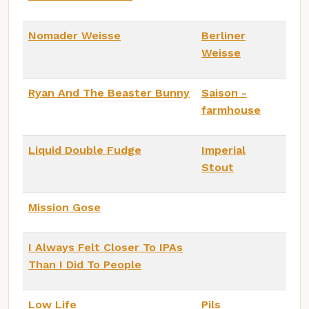
Nomader Weisse
Berliner
Weisse
Ryan And The Beaster Bunny
Saison -
farmhouse
Liquid Double Fudge
Imperial
Stout
Mission Gose
I Always Felt Closer To IPAs
Than I Did To People
Low Life
Pils