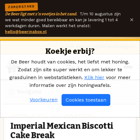
ZOMERSTAND
De Beer ligt met z'n voetjes in het zand.
T/m 10 augustus zijn
×
we wat minder goed bereikbaar en kan je levering 1 tot 4
werkdagen duren. Mailen werkt het snelst:
hello@beerinabox.nl
Ik heb een vraag
Contact
Inloggen
Koekje erbij?
De Beer houdt van cookies, het liefst met honing.
Zodat zijn site super werkt en om lekker te
grasduinen in webstatistieken.
Klik hier
voor meer
informatie over zijn honingwafels.
Navigatie
Voorkeuren
Cookies toestaan
IMPERIAL STOUT · EVIL TWIN BREWING
Imperial Mexican Biscotti
Cake Break