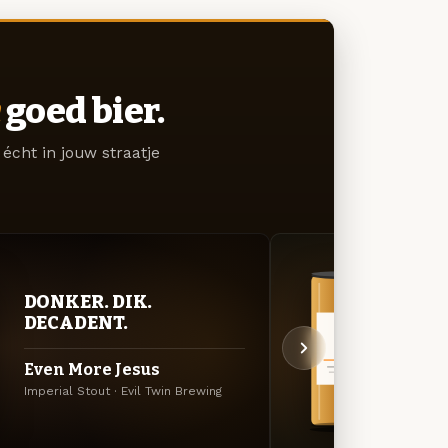
goed bier.
écht in jouw straatje
DONKER. DIK.
BITT
DECADENT.
EXP
Even More Jesus
Molo
Imperial Stout · Evil Twin Brewing
TIPA · 