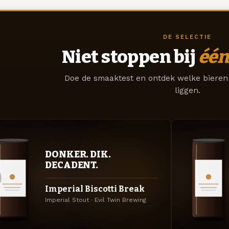
DE SELECTIE
Niet stoppen bij
één
Doe de smaaktest en ontdek welke bieren 
liggen.
DONKER. DIK.
DECADENT.
Imperial Biscotti Break
Imperial Stout · Evil Twin Brewing