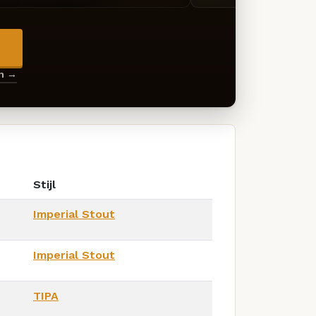
→
en →
Stijl
Imperial Stout
Imperial Stout
TIPA