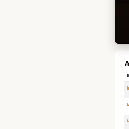
A
B
I