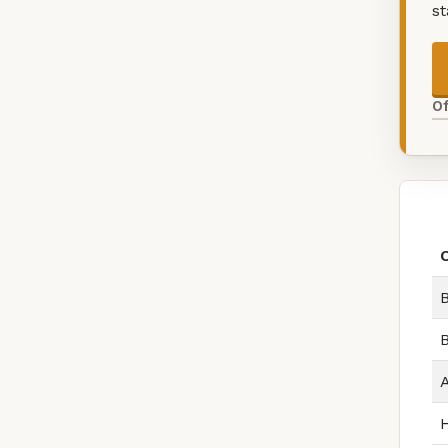
s
O
O
B