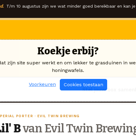
d.
T/m 10 augustus zijn we wat minder goed bereikbaar en kan je 
Koekje erbij?
dat zijn site super werkt en om lekker te grasduinen in we
honingwafels.
Voorkeuren
Cookies toestaan
Stel jouw box samen
PERIAL PORTER · EVIL TWIN BREWING
il' B
van Evil Twin Brewin