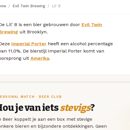
ome
Evil Twin Brewing
Lil' B
De Lil' B is een bier gebrouwen door
Evil Twin
Brewing
uit Brooklyn.
Deze
Imperial Porter
heeft een alcohol percentage
van 11.0%. De bierstijl Imperial Porter komt van
oorsprong uit
Amerika
.
ERSONAL MATCH · BEER CLUB
ou je van iets
stevigs
?
 Beer koppelt je aan een box met stevige
onkere bieren en bijzondere ontdekkingen. Geen