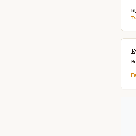
Bi
T
E
Be
F