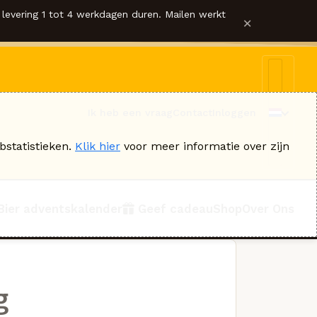
levering 1 tot 4 werkdagen duren. Mailen werkt
×
Ik heb een vraag
Contact
Inloggen
bstatistieken.
Klik hier
voor meer informatie over zijn
Bier adventskalender
Geef cadeau
Shop
Over Ons
g