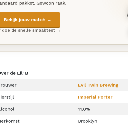
tandaard pakket. Gewoon raak.
Bekijk jouw match →
f doe de snelle smaaktest →
ver de Lil' B
Brouwer
Evil Twin Brewing
ierstijl
Imperial Porter
Alcohol
11.0%
Herkomst
Brooklyn