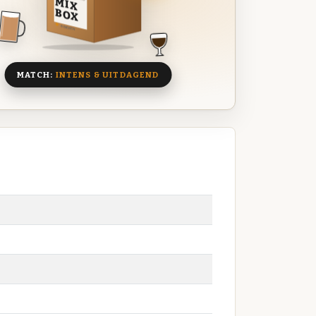
MIX
BOX
8 BIEREN
MATCH:
INTENS & UITDAGEND