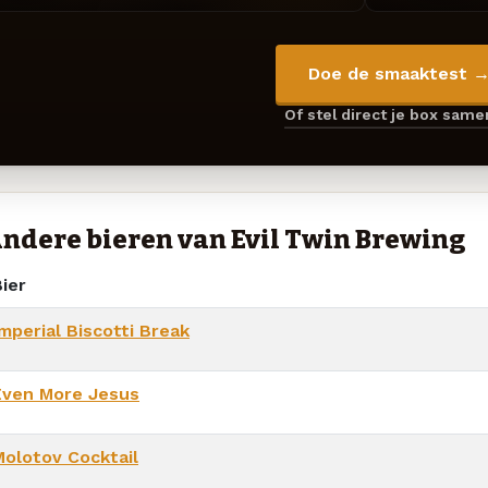
Doe de smaaktest 
Of stel direct je box sam
ndere bieren van Evil Twin Brewing
ier
mperial Biscotti Break
Even More Jesus
Molotov Cocktail