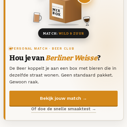
DEZE MAAND
MIX
BOX
8 BIEREN
MATCH:
WILD & ZUUR
PERSONAL MATCH · BEER CLUB
Hou je van
Berliner Weisse
?
De Beer koppelt je aan een box met bieren die in
dezelfde straat wonen. Geen standaard pakket.
Gewoon raak.
Bekijk jouw match →
Of doe de snelle smaaktest →