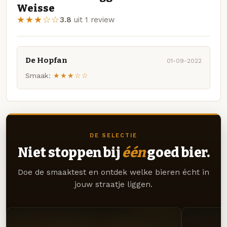
Weisse
★★★☆☆
3.8
uit 1 review
De Hopfan
01-09-2022
Smaak:
★★★☆☆
DE SELECTIE
Niet stoppen bij
één
goed bier.
Doe de smaaktest en ontdek welke bieren écht in
jouw straatje liggen.