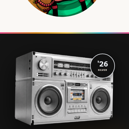
'26
SILVER