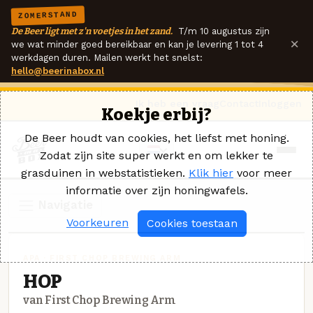
ZOMERSTAND
De Beer ligt met z'n voetjes in het zand.
T/m 10 augustus zijn
×
we wat minder goed bereikbaar en kan je levering 1 tot 4
werkdagen duren. Mailen werkt het snelst:
hello@beerinabox.nl
Ik heb een vraag
Contact
Inloggen
Koekje erbij?
De Beer houdt van cookies, het liefst met honing.
Zodat zijn site super werkt en om lekker te
grasduinen in webstatistieken.
Klik hier
voor meer
informatie over zijn honingwafels.
Navigatie
Voorkeuren
Cookies toestaan
APA · FIRST CHOP BREWING ARM
HOP
van First Chop Brewing Arm