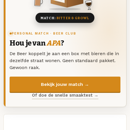
8 BIEREN
MATCH:
BITTER & GROWL
PERSONAL MATCH · BEER CLUB
Hou je van
APA
?
De Beer koppelt je aan een box met bieren die in
dezelfde straat wonen. Geen standaard pakket.
Gewoon raak.
Bekijk jouw match →
Of doe de snelle smaaktest →