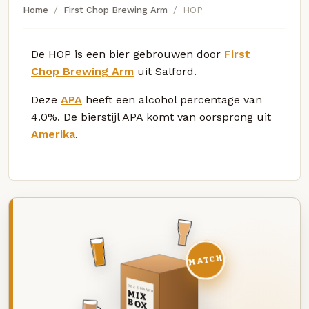
Home
First Chop Brewing Arm
HOP
De HOP is een bier gebrouwen door
First
Chop Brewing Arm
uit Salford.
Deze
APA
heeft een alcohol percentage van
4.0%. De bierstijl APA komt van oorsprong uit
Amerika
.
MATCH
DEZE MAAND
MIX
BOX