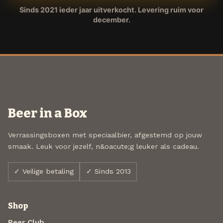
Sinds 2021 ieder jaar uitverkocht. Levering ruim voor
december.
Beer in a Box
Verrassingsboxen met speciaalbier, afgestemd op jouw
smaak. Leuk voor jezelf, n&oacute;g leuker als cadeau.
✓ Veilige betaling
✓ Sinds 2013
Shop
Beer Club