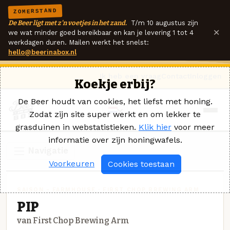
ZOMERSTAND
De Beer ligt met z'n voetjes in het zand.
T/m 10 augustus zijn
×
we wat minder goed bereikbaar en kan je levering 1 tot 4
werkdagen duren. Mailen werkt het snelst:
hello@beerinabox.nl
Ik heb een vraag
Contact
Inloggen
Koekje erbij?
De Beer houdt van cookies, het liefst met honing.
Zodat zijn site super werkt en om lekker te
grasduinen in webstatistieken.
Klik hier
voor meer
informatie over zijn honingwafels.
Navigatie
Voorkeuren
Cookies toestaan
SAISON - FARMHOUSE · FIRST CHOP BREWING ARM
PIP
van First Chop Brewing Arm