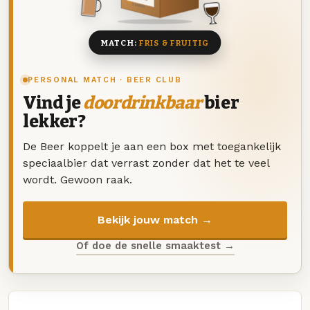
8 BIEREN
MATCH:
FRIS & FRUITIG
PERSONAL MATCH · BEER CLUB
Vind je
doordrinkbaar
bier
lekker?
De Beer koppelt je aan een box met toegankelijk
speciaalbier dat verrast zonder dat het te veel
wordt. Gewoon raak.
Bekijk jouw match →
Of doe de snelle smaaktest →